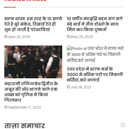
k
स्वप्न शास्त्र: इस तरह के 10 सपने
10 वर्षीय मंदबुद्धि बहन संग सगे
देते हैं बुरे संकेत, दिखाई देते ही
बड़े भाई ने तीन दोस्तों के साथ
शुरू हो जाती है परेशानियां
मिल कर किया दुष्कर्म
April 26, 2019
May 25, 2020
उत्तर प्रदेश में स्टाफ नर्स के
3000 से अधिक पदों पर निकली
भर्तियां,करे अप्लाई
महारानी एलिजाबेथ द्वितीय के
July 18, 2021
ताबूत की ओर भागने वाले एक
शख्स को पुलिस ने किया
गिरफ्तार
September 17, 2022
ताज़ा समाचार