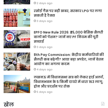
2 days ago
रसोई गैस पर बड़ी खबर, सरकार LPG पर लगा
सकती है टैक्स
3 days ago
EPFO New Rule 2026: ₹25,000 बेसिक सैलरी
वालों को पेंशन? जानें नए PF नियम की पूरी
सच्चाई
3 days ago
8th Pay Commission: केंद्रीय कर्मचारियों की
सैलरी कब बढ़ेगी? आया बड़ा अपडेट, जानें वेतन
आयोग का अगला कदम
4 days ago
लखनऊ में विधानसभा सत्र को लेकर हाई अलर्ट,
विधानभवन के 5 किमी दायरे में धारा 163 लागू;
ड्रोन और प्रदर्शन पर रोक
5 days ago
खेल