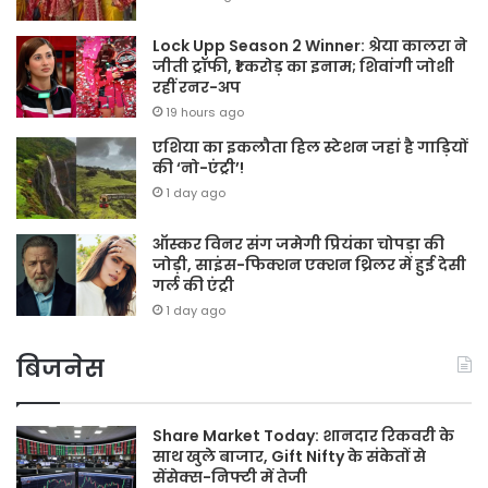
Lock Upp Season 2 Winner: श्रेया कालरा ने
जीती ट्रॉफी, ₹1 करोड़ का इनाम; शिवांगी जोशी
रहीं रनर-अप
19 hours ago
एशिया का इकलौता हिल स्टेशन जहां है गाड़ियों
की ‘नो-एंट्री’!
1 day ago
ऑस्कर विनर संग जमेगी प्रियंका चोपड़ा की
जोड़ी, साइंस-फिक्शन एक्शन थ्रिलर में हुई देसी
गर्ल की एंट्री
1 day ago
बिजनेस
Share Market Today: शानदार रिकवरी के
साथ खुले बाजार, Gift Nifty के संकेतों से
सेंसेक्स-निफ्टी में तेजी