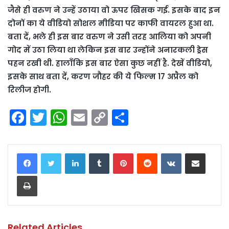
जैसे ही वरुण ने उन्हें उठाया वो ऊपर खिसक गई. इसके बाद इन
दोनों का ये वीडियो सोशल मीडिया पर काफी वायरल हुआ था.
बता दें, भले ही इस बार वरुण ने उसी तरह आलिया को अपनी
गोद में उठा लिया था लेकिन इस बार उन्होंने अनारकली ड्रेस
पहन रखी थी. हालाँकि इस बार ऐसा कुछ नहीं है. देखें वीडियो,
इसके साथ बता दें, करण जौहर की ये फिल्म 17 अप्रैल को
रिलीज होगी.
F
T
W
E
C
S
a
w
h
m
o
h
c
itt
a
ai
p
ar
LinkedIn
Tumblr
Pinterest
Reddit
VKontakte
Share via Email
e
er
ts
l
y
e
Print
b
A
Li
o
p
n
o
p
k
Related Articles