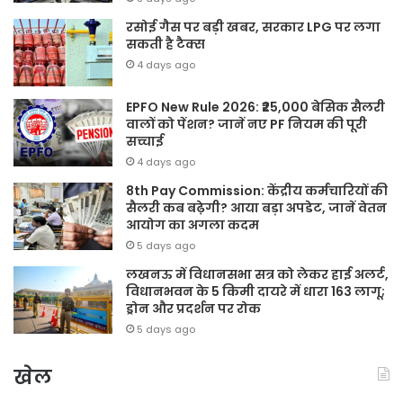
रसोई गैस पर बड़ी खबर, सरकार LPG पर लगा
सकती है टैक्स
4 days ago
EPFO New Rule 2026: ₹25,000 बेसिक सैलरी
वालों को पेंशन? जानें नए PF नियम की पूरी
सच्चाई
4 days ago
8th Pay Commission: केंद्रीय कर्मचारियों की
सैलरी कब बढ़ेगी? आया बड़ा अपडेट, जानें वेतन
आयोग का अगला कदम
5 days ago
लखनऊ में विधानसभा सत्र को लेकर हाई अलर्ट,
विधानभवन के 5 किमी दायरे में धारा 163 लागू;
ड्रोन और प्रदर्शन पर रोक
5 days ago
खेल