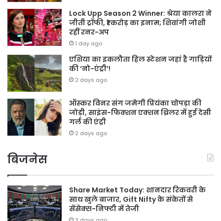
Lock Upp Season 2 Winner: श्रेया कालरा ने
जीती ट्रॉफी, ₹1 करोड़ का इनाम; शिवांगी जोशी
रहीं रनर-अप
1 day ago
एशिया का इकलौता हिल स्टेशन जहां है गाड़ियों
की ‘नो-एंट्री’!
2 days ago
ऑस्कर विनर संग जमेगी प्रियंका चोपड़ा की
जोड़ी, साइंस-फिक्शन एक्शन थ्रिलर में हुई देसी
गर्ल की एंट्री
2 days ago
बिजनेस
Share Market Today: शानदार रिकवरी के
साथ खुले बाजार, Gift Nifty के संकेतों से
सेंसेक्स-निफ्टी में तेजी
3 days ago