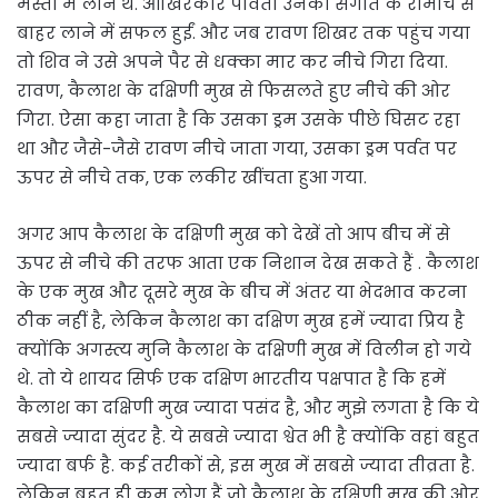
मस्ती में लीन थे. आखिरकार पार्वती उनको संगीत के रोमांच से
बाहर लाने में सफल हुईं. और जब रावण शिखर तक पहुंच गया
तो शिव ने उसे अपने पैर से धक्का मार कर नीचे गिरा दिया.
रावण, कैलाश के दक्षिणी मुख से फिसलते हुए नीचे की ओर
गिरा. ऐसा कहा जाता है कि उसका ड्रम उसके पीछे घिसट रहा
था और जैसे-जैसे रावण नीचे जाता गया, उसका ड्रम पर्वत पर
ऊपर से नीचे तक, एक लकीर खींचता हुआ गया.
अगर आप कैलाश के दक्षिणी मुख को देखें तो आप बीच में से
ऊपर से नीचे की तरफ आता एक निशान देख सकते हैं . कैलाश
के एक मुख और दूसरे मुख के बीच में अंतर या भेदभाव करना
ठीक नहीं है, लेकिन कैलाश का दक्षिण मुख हमें ज्यादा प्रिय है
क्योंकि अगस्त्य मुनि कैलाश के दक्षिणी मुख में विलीन हो गये
थे. तो ये शायद सिर्फ एक दक्षिण भारतीय पक्षपात है कि हमें
कैलाश का दक्षिणी मुख ज्यादा पसंद है, और मुझे लगता है कि ये
सबसे ज्यादा सुंदर है. ये सबसे ज्यादा श्वेत भी है क्योंकि वहां बहुत
ज्यादा बर्फ है. कई तरीकों से, इस मुख में सबसे ज्यादा तीव्रता है.
लेकिन बहुत ही कम लोग हैं जो कैलाश के दक्षिणी मुख की ओर