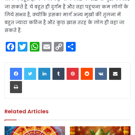
जा सकते हैं. ये बहुत ही दुर्गम है और वहां पहुंचना कम लोगों के
लिये संभव है, क्योंकि इसका मार्ग अन्य मुखों की तुलना में
बहुत ज्यादा कठिन है और कुछ ख़ास तरह के लोग ही वहां जा
सकते हैं.
F
T
W
E
C
S
a
w
h
m
o
h
c
itt
a
ai
p
ar
LinkedIn
Tumblr
Pinterest
Reddit
VKontakte
Share via Email
e
er
ts
l
y
e
Print
b
A
Li
o
p
n
o
p
k
k
Related Articles