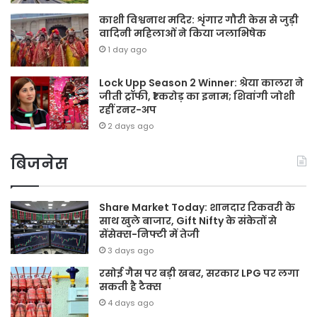
काशी विश्वनाथ मदिर: शृंगार गौरी केस से जुड़ी
वादिनी महिलाओं ने किया जलाभिषेक
1 day ago
Lock Upp Season 2 Winner: श्रेया कालरा ने
जीती ट्रॉफी, ₹1 करोड़ का इनाम; शिवांगी जोशी
रहीं रनर-अप
2 days ago
बिजनेस
Share Market Today: शानदार रिकवरी के
साथ खुले बाजार, Gift Nifty के संकेतों से
सेंसेक्स-निफ्टी में तेजी
3 days ago
रसोई गैस पर बड़ी खबर, सरकार LPG पर लगा
सकती है टैक्स
4 days ago