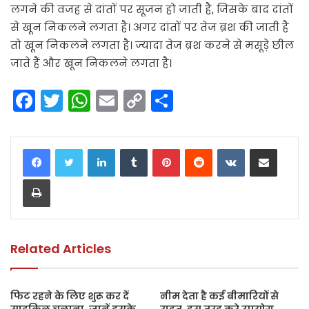
लगने की वजह से दांतों पर सूजन हो जाती है, जिसके बाद दांतों
से खून निकलने लगता है। अगर दांतों पर तेज ब्रश की जाती है
तो खून निकलने लगता है। ज्यादा तेज ब्रश करने से मसूड़े छील
जाते हैं और खून निकलने लगता है।
F
T
W
E
C
S
a
w
h
m
o
h
c
itt
a
ai
p
ar
LinkedIn
Tumblr
Pinterest
Reddit
VKontakte
Share via Email
e
er
ts
l
y
e
Print
b
A
Li
o
p
n
o
p
k
k
Related Articles
फिट रहने के लिए शुरू कर दें
नीम देता है कई बीमारियों से