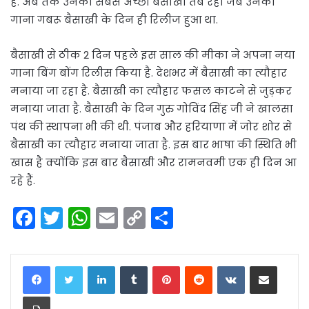
है. अब तक उनकी सबसे अच्छी बैसाखी तब रही जब उनका
गाना गबरू बैसाखी के दिन ही रिलीज हुआ था.
बैसाखी से ठीक 2 दिन पहले इस साल की मीका ने अपना नया
गाना बिंग बोंग रिलीस किया है. देशभर में बैसाखी का त्यौहार
मनाया जा रहा है. बैसाखी का त्यौहार फसल काटने से जुड़कर
मनाया जाता है. बैसाखी के दिन गुरु गोविंद सिंह जी ने खालसा
पंथ की स्थापना भी की थी. पंजाब और हरियाणा में जोर शोर से
बैसाखी का त्यौहार मनाया जाता है. इस बार भाषा की स्थिति भी
खास है क्योंकि इस बार बैसाखी और रामनवमी एक ही दिन आ
रहे हैं.
F
T
W
E
C
S
a
w
h
m
o
h
c
itt
a
ai
p
ar
LinkedIn
Tumblr
Pinterest
Reddit
VKontakte
Share via Email
e
er
ts
l
y
e
Print
b
A
Li