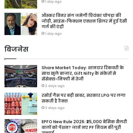
1 day ago
ऑस्कर विनर संग जमेगी प्रियंका चोपड़ा की
जोड़ी, साइंस-फिक्शन एक्शन थ्रिलर में हुई देसी
गर्ल की एंट्री
1 day ago
बिजनेस
Share Market Today: शानदार रिकवरी के
साथ खुले बाजार, Gift Nifty के संकेतों से
सेंसेक्स-निफ्टी में तेजी
2 days ago
रसोई गैस पर बड़ी खबर, सरकार LPG पर लगा
सकती है टैक्स
3 days ago
EPFO New Rule 2026: ₹25,000 बेसिक सैलरी
वालों को पेंशन? जानें नए PF नियम की पूरी