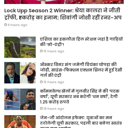
Lock Upp Season 2 Winner: श्रेया कालरा ने जीती
ट्रॉफी, ₹1 करोड़ का इनाम; शिवांगी जोशी रहीं रनर-अप
9 hours ago
एशिया का इकलौता हिल स्टेशन जहां है गाड़ियों
की ‘नो-एंट्री’!
15 hours ago
ऑस्कर विनर संग जमेगी प्रियंका चोपड़ा की
जोड़ी, साइंस-फिक्शन एक्शन थ्रिलर में हुई देसी
गर्ल की एंट्री
15 hours ago
कॉमनवेल्थ खेलों में गुलवीर सिंह ने की ‘पदक
वर्षा’, यूपी सरकार अब करेगी ‘धन वर्षा’, देगी
1.25 करोड़ रुपये
18 hours ago
जेन-जी आंदोलन इफेक्ट: युवाओं का मन
टटोलेगी यूपी सरकार, पहली बार बनेगा स्वतंत्र