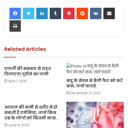
c
itt
a
ai
p
ar
LinkedIn
Tumblr
Pinterest
Reddit
VKontakte
Share via Email
e
er
ts
l
y
e
Print
b
A
Li
o
p
n
o
p
k
k
Related Articles
एलर्जी की समस्या से राहत
दिलाएगा पुदीने का पानी
कद्दू के सेवन से बैली फैट को करें
April 1, 2019
कम, जानें फायदे
December 21, 2021
आयरन की कमी से शरीर में हों
सकती है एनेमिया, जानें किस
उम्र के लोगों को कितनी मात्रा…
June 4, 2020