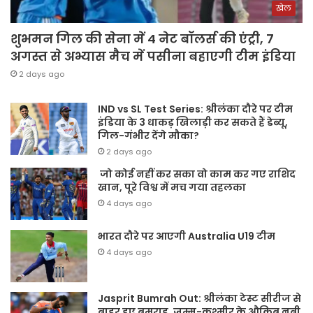
खेल
शुभमन गिल की सेना में 4 नेट बॉलर्स की एंट्री, 7
अगस्त से अभ्यास मैच में पसीना बहाएगी टीम इंडिया
2 days ago
IND vs SL Test Series: श्रीलंका दौरे पर टीम
इंडिया के 3 धाकड़ खिलाड़ी कर सकते हैं डेब्यू,
गिल-गंभीर देंगे मौका?
2 days ago
जो कोई नहीं कर सका वो काम कर गए राशिद
खान, पूरे विश्व में मच गया तहलका
4 days ago
भारत दौरे पर आएगी Australia U19 टीम
4 days ago
Jasprit Bumrah Out: श्रीलंका टेस्ट सीरीज से
बाहर हुए बुमराह, जम्मू-कश्मीर के औक़िब नबी