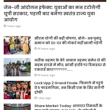
जेन-जी आंदोलन इफेक्ट: युवाओं का मन टटोलेगी
यूपी सरकार, पहली बार बनेगा स्वतंत्र राज्य युवा
आयोग
1 hour ago
सीएम योगी की बड़ी घोषणा, बोले- अब घुमंतू
समाज को दर-दर की ठोकरें नहीं खानी पड़ेंगी
19 hours ago
अतीक अहमद के बेटे आबान अहमद समेत दो की
सड़क हादसे में मौत, झांसी हाईवे पर डिवाइडर से
टकराई कार???????…….
19 hours ago
Lock Upp 2 Grand Finale: फिनाले में पहुंचे
ये 5 फाइनलिस्ट, अब किसी एक के सिर सजेगी
ट्रॉफी
1 day ago
Share Market Today: शानदार रिकवरी के