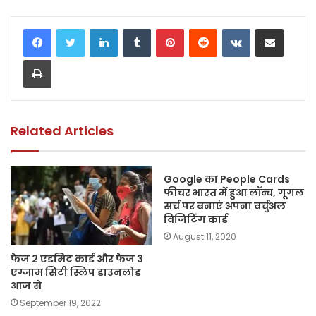
a
w
h
m
o
h
c
itt
a
ai
p
ar
LinkedIn
Tumblr
Pinterest
Reddit
VKontakte
Share via Email
e
er
ts
l
y
e
Print
b
A
Li
o
p
n
o
p
k
k
Related Articles
Google का People Cards
फीचर भारत में हुआ लॉन्च, गूगल
सर्च पर बनाएं अपना वर्चुअल
विजिटिंग कार्ड
August 11, 2020
फेज 2 एडमिट कार्ड और फेज 3
एग्जाम सिटी स्लिप डाउनलोड
आज से
September 19, 2022