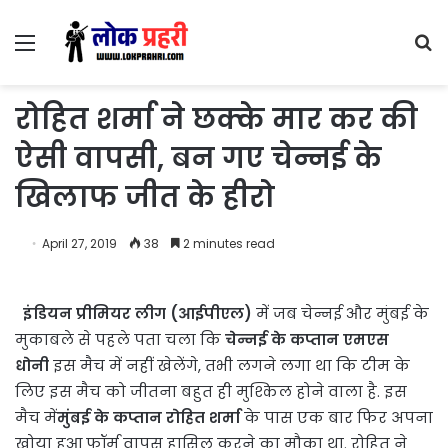
Menu
S
fo
रोहित शर्मा ने छक्के मार कर की
ऐसी वापसी, बन गए चेन्नई के
खिलाफ जीत के हीरो
April 27, 2019
38
2 minutes read
इंडियन प्रीमियर लीग (आईपीएल)
में जब चेन्नई और मुंबई के
मुकाबले से पहले पता चला कि
चेन्नई के कप्तान एमएस
धोनी
इस मैच में नहीं खेलेंगे, तभी लगने लगा था कि टीम के
लिए इस मैच को जीतना बहुत ही मुश्किल होने वाला है. इस
मैच में
मुंबई के कप्तान रोहित शर्मा
के पास एक बार फिर अपना
खोया हुआ फॉर्म वापस हासिल करने का मौका था. रोहित ने