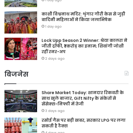
1 day ago
काशी विश्वनाथ मदिर: शृंगार गौरी केस से जुड़ी
वादिनी महिलाओं ने किया जलाभिषेक
1 day ago
Lock Upp Season 2 Winner: श्रेया कालरा ने
जीती ट्रॉफी, ₹1 करोड़ का इनाम; शिवांगी जोशी
रहीं रनर-अप
2 days ago
बिजनेस
Share Market Today: शानदार रिकवरी के
साथ खुले बाजार, Gift Nifty के संकेतों से
सेंसेक्स-निफ्टी में तेजी
3 days ago
रसोई गैस पर बड़ी खबर, सरकार LPG पर लगा
सकती है टैक्स
4 days ago