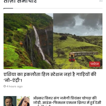
ताज़ा समाचार
पर्यटन
एशिया का इकलौता हिल स्टेशन जहां है गाड़ियों की
‘नो-एंट्री’!
4 hours ago
ऑस्कर विनर संग जमेगी प्रियंका चोपड़ा की
जोड़ी, साइंस-फिक्शन एक्शन थ्रिलर में हुई देसी