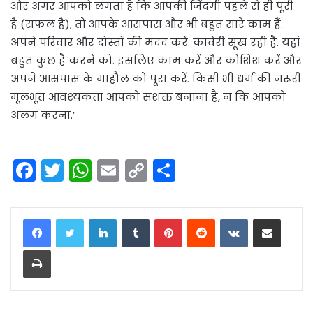
और अगर आपको लगता है कि आपकी जिंदगी पहले से ही पूरी
है (सफल है), तो आपके आसपास और भी बहुत सारे काम हैं.
अपने परिवार और दोस्तों की मदद करें. कावेरी सूख रही है. यहां
बहुत कुछ है करने को. इसलिए काम करें और कोशिश करें और
अपने आसपास के माहौल को पूरा करें. किसी भी धर्म की जरूरी
मूलभूत आवश्यकता आपको सशक्त बनाना है, न कि आपको
अलग करना.’
F
T
W
E
C
S
a
w
h
m
o
h
c
itt
a
ai
p
ar
LinkedIn
Tumblr
Pinterest
Reddit
VKontakte
Share via Email
e
er
ts
l
y
e
Print
b
A
Li
o
p
n
o
p
k