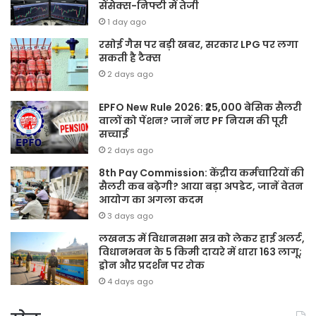
सेंसेक्स-निफ्टी में तेजी
1 day ago
रसोई गैस पर बड़ी खबर, सरकार LPG पर लगा
सकती है टैक्स
2 days ago
EPFO New Rule 2026: ₹25,000 बेसिक सैलरी
वालों को पेंशन? जानें नए PF नियम की पूरी
सच्चाई
2 days ago
8th Pay Commission: केंद्रीय कर्मचारियों की
सैलरी कब बढ़ेगी? आया बड़ा अपडेट, जानें वेतन
आयोग का अगला कदम
3 days ago
लखनऊ में विधानसभा सत्र को लेकर हाई अलर्ट,
विधानभवन के 5 किमी दायरे में धारा 163 लागू;
ड्रोन और प्रदर्शन पर रोक
4 days ago