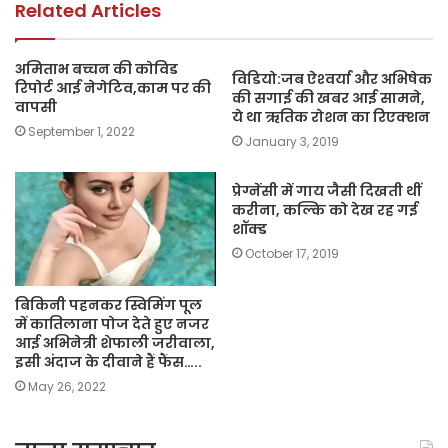
k
Related Articles
अमिताभ बच्चन की कोविड
विडियो:जब ऐश्‍वर्या और अभिषेक
रिपोर्ट आई नेगेटिव,काम पर की
की सगाई की खबर आई सामने,
वापसी
ये था ऋतिक रोशन का रिएक्‍शन
September 1, 2022
January 3, 2019
प्रेग्नेंसी में गाय जैसी दिखती थीं
करीना, कल्कि को देख रह गई
शॉक्ड
October 17, 2019
बिकिनी पहनकर स्विमिंग पूल
में कातिलाना पोज देते हुए नजर
आई अभिनेत्री शेफाली जरीवाला,
इसी अंदाज के दीवाने हैं फैंस…..
May 26, 2022