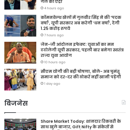
गर्ल की एंट्री
4 hours ago
कॉमनवेल्थ खेलों में गुलवीर सिंह ने की ‘पदक
वर्षा’, यूपी सरकार अब करेगी ‘धन वर्षा’, देगी
1.25 करोड़ रुपये
7 hours ago
जेन-जी आंदोलन इफेक्ट: युवाओं का मन
टटोलेगी यूपी सरकार, पहली बार बनेगा स्वतंत्र
राज्य युवा आयोग
10 hours ago
सीएम योगी की बड़ी घोषणा, बोले- अब घुमंतू
समाज को दर-दर की ठोकरें नहीं खानी पड़ेंगी
1 day ago
बिजनेस
Share Market Today: शानदार रिकवरी के
साथ खुले बाजार, Gift Nifty के संकेतों से