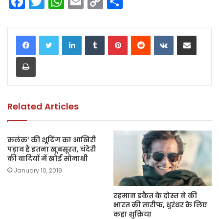
F
T
W
E
C
S
a
w
h
m
o
h
c
itt
a
ai
p
ar
LinkedIn
Tumblr
Pinterest
Reddit
VKontakte
Share via Email
e
er
ts
l
y
e
Print
b
A
Li
o
p
n
o
p
k
k
Related Articles
कलंक’ की शूटिंग का आखिरी
पड़ाव है इतना खूबसूरत, चंदेरी
की वादियों में खोईं सोनाक्षी
January 10, 2019
रहमान डकैत के दोस्त ने की
भारत की तारीफ, धुरंधर के लिए
कहा शुक्रिया