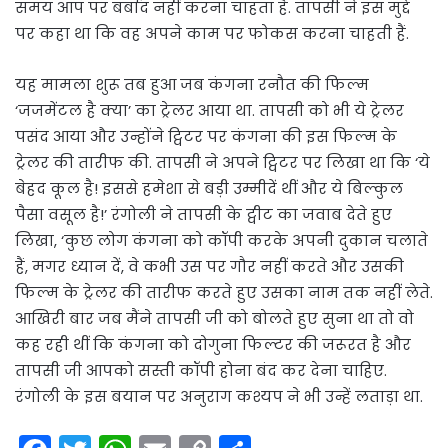
समय आप पर बर्बाद नहीं करना चाहता है. तापसी ने इस मुद्दे
पर कहा था कि वह अपने काम पर फोकस करना चाहती हैं.
यह मामला शुरू तब हुआ जब कंगना रनौत की फिल्म
‘जजमेंटल है क्या’ का ट्रेलर आया था. तापसी को भी ये ट्रेलर
पसंद आया और उन्होंने ट्विटर पर कंगना की इस फिल्म के
ट्रेलर की तारीफ की. तापसी ने अपने ट्विटर पर लिखा था कि ‘ये
बेहद कूल है! इससे हमेशा से बड़ी उम्मीदें थीं और ये बिल्कुल
पैसा वसूल है!’ रंगोली ने तापसी के ट्वीट का जवाब देते हुए
लिखा, ‘कुछ लोग कंगना को कॉपी करके अपनी दुकान चलाते
हैं, मगर ध्यान दें, वे कभी उस पर गौर नहीं करते और उसकी
फिल्म के ट्रेलर की तारीफ करते हुए उसका नाम तक नहीं लेते.
आखिरी बार जब मैंने तापसी जी को बोलते हुए सुना था तो वो
कह रही थीं कि कंगना को दोगुना फिल्टर की जरूरत है और
तापसी जी आपको सस्ती कॉपी होना बंद कर देना चाहिए.
रंगोली के इस बयान पर अनुराग कश्यप ने भी उन्हें लताड़ा था.