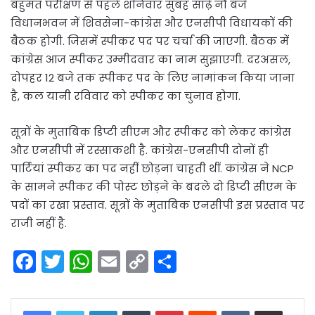
बहुमत परीक्षण से पहले शनिवार सुबह साढ़े नौ बजे
विधानभवन में शिवसेना-कांग्रेस और एनसीपी विधायकों की
बैठक होगी. जिसमें स्पीकर पद पर चर्चा की जाएगी. बैठक में
कांग्रेस आज स्पीकर उम्मीदवार का नाम सुझाएगी. दरअसल,
दोपहर 12 बजे तक स्पीकर पद के लिए नामांकन किया जाना
है, कल यानी रविवार को स्पीकर का चुनाव होगा.
सूत्रों के मुताबिक डिप्टी सीएम और स्पीकर को लेकर कांग्रेस
और एनसीपी में रस्साकशी है. कांग्रेस-एनसीपी दोनों ही
पार्टियां स्पीकर का पद नहीं छोड़ना चाहती थीं. कांग्रेस ने NCP
के सामने स्पीकर की पोस्ट छोड़ने के बदले दो डिप्टी सीएम के
पदों का रखा प्रस्ताव. सूत्रों के मुताबिक एनसीपी इस प्रस्ताव पर
राजी नहीं है.
F
T
W
E
C
S
a
w
h
m
o
h
c
itt
a
ai
p
ar
LinkedIn
Tumblr
Pinterest
Reddit
VKontakte
Share via Email