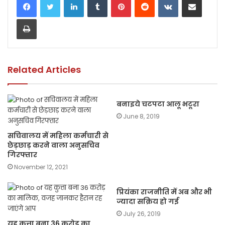
e
er
ts
l
y
e
Print
b
A
Li
o
p
n
o
p
k
k
Related Articles
बनाइये चटपटा आलू भटूरा
June 8, 2019
सचिवालय में महिला कर्मचारी से
छेड़छाड़ करने वाला अनुसचिव
गिरफ्तार
November 12, 2021
प्रियंका राजनीति में अब और भी
ज्यादा सक्रिय हो गई
July 26, 2019
यह कुत्ता बना 36 करोड़ का