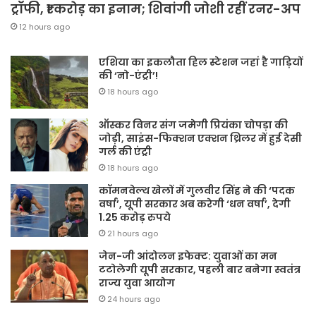
ट्रॉफी, ₹1 करोड़ का इनाम; शिवांगी जोशी रहीं रनर-अप
12 hours ago
एशिया का इकलौता हिल स्टेशन जहां है गाड़ियों
की ‘नो-एंट्री’!
18 hours ago
ऑस्कर विनर संग जमेगी प्रियंका चोपड़ा की
जोड़ी, साइंस-फिक्शन एक्शन थ्रिलर में हुई देसी
गर्ल की एंट्री
18 hours ago
कॉमनवेल्थ खेलों में गुलवीर सिंह ने की ‘पदक
वर्षा’, यूपी सरकार अब करेगी ‘धन वर्षा’, देगी
1.25 करोड़ रुपये
21 hours ago
जेन-जी आंदोलन इफेक्ट: युवाओं का मन
टटोलेगी यूपी सरकार, पहली बार बनेगा स्वतंत्र
राज्य युवा आयोग
24 hours ago