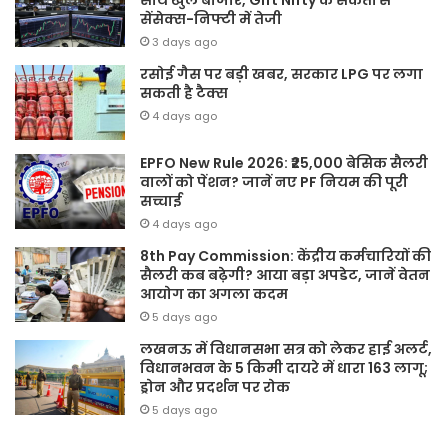
साथ खुले बाजार, Gift Nifty के संकेतों से
सेंसेक्स-निफ्टी में तेजी
3 days ago
रसोई गैस पर बड़ी खबर, सरकार LPG पर लगा
सकती है टैक्स
4 days ago
EPFO New Rule 2026: ₹25,000 बेसिक सैलरी
वालों को पेंशन? जानें नए PF नियम की पूरी
सच्चाई
4 days ago
8th Pay Commission: केंद्रीय कर्मचारियों की
सैलरी कब बढ़ेगी? आया बड़ा अपडेट, जानें वेतन
आयोग का अगला कदम
5 days ago
लखनऊ में विधानसभा सत्र को लेकर हाई अलर्ट,
विधानभवन के 5 किमी दायरे में धारा 163 लागू;
ड्रोन और प्रदर्शन पर रोक
5 days ago