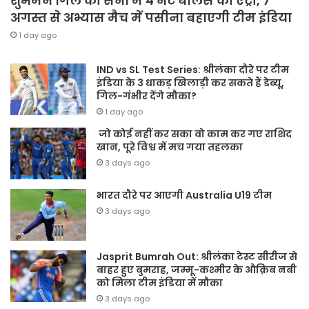
शुभमन गिल की सेना में 4 नेट बॉलर्स की एंट्री, 7
अगस्त से अभ्यास मैच में पसीना बहाएगी टीम इंडिया
1 day ago
IND vs SL Test Series: श्रीलंका दौरे पर टीम
इंडिया के 3 धाकड़ खिलाड़ी कर सकते हैं डेब्यू,
गिल-गंभीर देंगे मौका?
1 day ago
जो कोई नहीं कर सका वो काम कर गए राशिद
खान, पूरे विश्व में मच गया तहलका
3 days ago
भारत दौरे पर आएगी Australia U19 टीम
3 days ago
Jasprit Bumrah Out: श्रीलंका टेस्ट सीरीज से
बाहर हुए बुमराह, जम्मू-कश्मीर के औक़िब नबी
को मिला टीम इंडिया में मौका
3 days ago