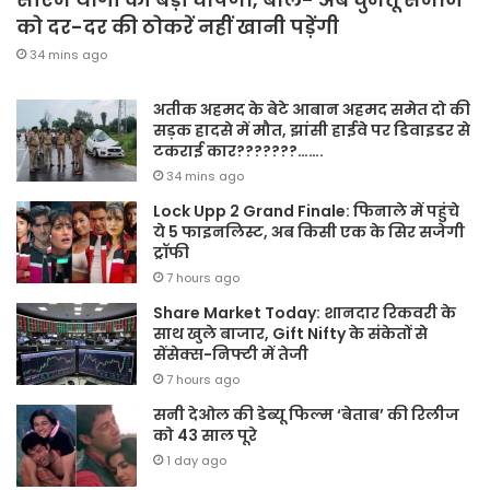
को दर-दर की ठोकरें नहीं खानी पड़ेंगी
34 mins ago
अतीक अहमद के बेटे आबान अहमद समेत दो की
सड़क हादसे में मौत, झांसी हाईवे पर डिवाइडर से
टकराई कार???????…….
34 mins ago
Lock Upp 2 Grand Finale: फिनाले में पहुंचे
ये 5 फाइनलिस्ट, अब किसी एक के सिर सजेगी
ट्रॉफी
7 hours ago
Share Market Today: शानदार रिकवरी के
साथ खुले बाजार, Gift Nifty के संकेतों से
सेंसेक्स-निफ्टी में तेजी
7 hours ago
सनी देओल की डेब्यू फिल्म ‘बेताब’ की रिलीज
को 43 साल पूरे
1 day ago