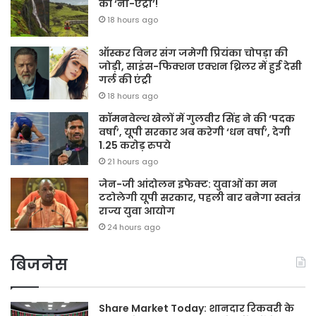
की ‘नो-एंट्री’!
18 hours ago
ऑस्कर विनर संग जमेगी प्रियंका चोपड़ा की
जोड़ी, साइंस-फिक्शन एक्शन थ्रिलर में हुई देसी
गर्ल की एंट्री
18 hours ago
कॉमनवेल्थ खेलों में गुलवीर सिंह ने की ‘पदक
वर्षा’, यूपी सरकार अब करेगी ‘धन वर्षा’, देगी
1.25 करोड़ रुपये
21 hours ago
जेन-जी आंदोलन इफेक्ट: युवाओं का मन
टटोलेगी यूपी सरकार, पहली बार बनेगा स्वतंत्र
राज्य युवा आयोग
24 hours ago
बिजनेस
Share Market Today: शानदार रिकवरी के