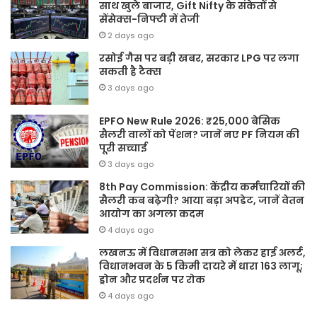
साथ खुले बाजार, Gift Nifty के संकेतों से
सेंसेक्स-निफ्टी में तेजी
2 days ago
रसोई गैस पर बड़ी खबर, सरकार LPG पर लगा
सकती है टैक्स
3 days ago
EPFO New Rule 2026: ₹25,000 बेसिक
सैलरी वालों को पेंशन? जानें नए PF नियम की
पूरी सच्चाई
3 days ago
8th Pay Commission: केंद्रीय कर्मचारियों की
सैलरी कब बढ़ेगी? आया बड़ा अपडेट, जानें वेतन
आयोग का अगला कदम
4 days ago
लखनऊ में विधानसभा सत्र को लेकर हाई अलर्ट,
विधानभवन के 5 किमी दायरे में धारा 163 लागू;
ड्रोन और प्रदर्शन पर रोक
4 days ago