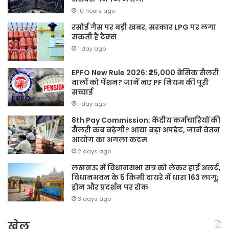
10 hours ago
रसोई गैस पर बड़ी खबर, सरकार LPG पर लगा
सकती है टैक्स
1 day ago
EPFO New Rule 2026: ₹25,000 बेसिक सैलरी
वालों को पेंशन? जानें नए PF नियम की पूरी
सच्चाई
1 day ago
8th Pay Commission: केंद्रीय कर्मचारियों की
सैलरी कब बढ़ेगी? आया बड़ा अपडेट, जानें वेतन
आयोग का अगला कदम
2 days ago
लखनऊ में विधानसभा सत्र को लेकर हाई अलर्ट,
विधानभवन के 5 किमी दायरे में धारा 163 लागू;
ड्रोन और प्रदर्शन पर रोक
3 days ago
खेल