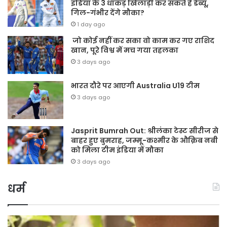
इंडिया के 3 धाकड़ खिलाड़ी कर सकते हैं डेब्यू,
गिल-गंभीर देंगे मौका?
1 day ago
जो कोई नहीं कर सका वो काम कर गए राशिद
खान, पूरे विश्व में मच गया तहलका
3 days ago
भारत दौरे पर आएगी Australia U19 टीम
3 days ago
Jasprit Bumrah Out: श्रीलंका टेस्ट सीरीज से
बाहर हुए बुमराह, जम्मू-कश्मीर के औक़िब नबी
को मिला टीम इंडिया में मौका
3 days ago
धर्म