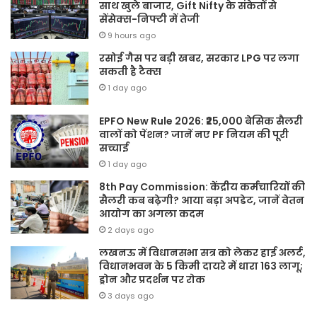
साथ खुले बाजार, Gift Nifty के संकेतों से
सेंसेक्स-निफ्टी में तेजी
9 hours ago
रसोई गैस पर बड़ी खबर, सरकार LPG पर लगा
सकती है टैक्स
1 day ago
EPFO New Rule 2026: ₹25,000 बेसिक सैलरी
वालों को पेंशन? जानें नए PF नियम की पूरी
सच्चाई
1 day ago
8th Pay Commission: केंद्रीय कर्मचारियों की
सैलरी कब बढ़ेगी? आया बड़ा अपडेट, जानें वेतन
आयोग का अगला कदम
2 days ago
लखनऊ में विधानसभा सत्र को लेकर हाई अलर्ट,
विधानभवन के 5 किमी दायरे में धारा 163 लागू;
ड्रोन और प्रदर्शन पर रोक
3 days ago