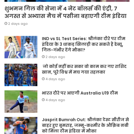
शुभमन गिल की सेना में 4 नेट बॉलर्स की एंट्री, 7
अगस्त से अभ्यास मैच में पसीना बहाएगी टीम इंडिया
2 days ago
IND vs SL Test Series: श्रीलंका दौरे पर टीम
इंडिया के 3 धाकड़ खिलाड़ी कर सकते हैं डेब्यू,
गिल-गंभीर देंगे मौका?
2 days ago
जो कोई नहीं कर सका वो काम कर गए राशिद
खान, पूरे विश्व में मच गया तहलका
4 days ago
भारत दौरे पर आएगी Australia U19 टीम
4 days ago
Jasprit Bumrah Out: श्रीलंका टेस्ट सीरीज से
बाहर हुए बुमराह, जम्मू-कश्मीर के औक़िब नबी
को मिला टीम इंडिया में मौका