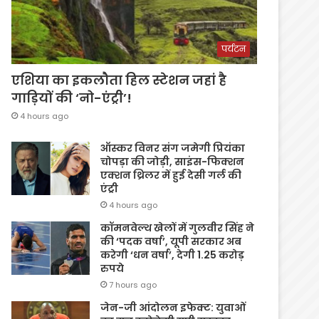
पर्यटन
एशिया का इकलौता हिल स्टेशन जहां है
गाड़ियों की ‘नो-एंट्री’!
4 hours ago
ऑस्कर विनर संग जमेगी प्रियंका
चोपड़ा की जोड़ी, साइंस-फिक्शन
एक्शन थ्रिलर में हुई देसी गर्ल की
एंट्री
4 hours ago
कॉमनवेल्थ खेलों में गुलवीर सिंह ने
की ‘पदक वर्षा’, यूपी सरकार अब
करेगी ‘धन वर्षा’, देगी 1.25 करोड़
रुपये
7 hours ago
जेन-जी आंदोलन इफेक्ट: युवाओं