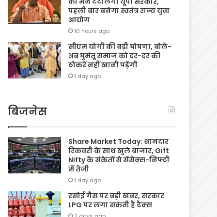
का मन टटोलेगी यूपी सरकार,
पहली बार बनेगा स्वतंत्र राज्य युवा
आयोग
10 hours ago
सीएम योगी की बड़ी घोषणा, बोले-
अब घुमंतू समाज को दर-दर की
ठोकरें नहीं खानी पड़ेंगी
1 day ago
बिजनेस
Share Market Today: शानदार
रिकवरी के साथ खुले बाजार, Gift
Nifty के संकेतों से सेंसेक्स-निफ्टी
में तेजी
1 day ago
रसोई गैस पर बड़ी खबर, सरकार
LPG पर लगा सकती है टैक्स
2 days ago