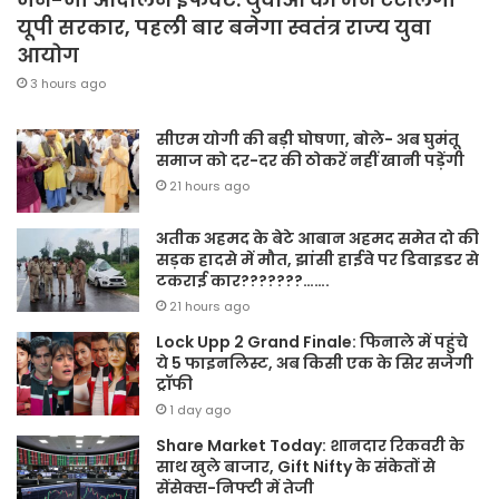
यूपी सरकार, पहली बार बनेगा स्वतंत्र राज्य युवा
आयोग
3 hours ago
सीएम योगी की बड़ी घोषणा, बोले- अब घुमंतू
समाज को दर-दर की ठोकरें नहीं खानी पड़ेंगी
21 hours ago
अतीक अहमद के बेटे आबान अहमद समेत दो की
सड़क हादसे में मौत, झांसी हाईवे पर डिवाइडर से
टकराई कार???????…….
21 hours ago
Lock Upp 2 Grand Finale: फिनाले में पहुंचे
ये 5 फाइनलिस्ट, अब किसी एक के सिर सजेगी
ट्रॉफी
1 day ago
Share Market Today: शानदार रिकवरी के
साथ खुले बाजार, Gift Nifty के संकेतों से
सेंसेक्स-निफ्टी में तेजी