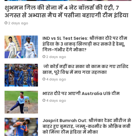
शुभमन गिल की सेना में 4 नेट बॉलर्स की एंट्री, 7
अगस्त से अभ्यास मैच में पसीना बहाएगी टीम इंडिया
2 days ago
IND vs SL Test Series: श्रीलंका दौरे पर टीम
इंडिया के 3 धाकड़ खिलाड़ी कर सकते हैं डेब्यू,
गिल-गंभीर देंगे मौका?
2 days ago
जो कोई नहीं कर सका वो काम कर गए राशिद
खान, पूरे विश्व में मच गया तहलका
4 days ago
भारत दौरे पर आएगी Australia U19 टीम
4 days ago
Jasprit Bumrah Out: श्रीलंका टेस्ट सीरीज से
बाहर हुए बुमराह, जम्मू-कश्मीर के औक़िब नबी
को मिला टीम इंडिया में मौका