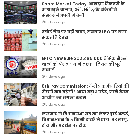
Share Market Today: शानदार रिकवरी के
साथ खुले बाजार, Gift Nifty के संकेतों से
सेंसेक्स-निफ्टी में तेजी
3 days ago
रसोई गैस पर बड़ी खबर, सरकार LPG पर लगा
सकती है टैक्स
3 days ago
EPFO New Rule 2026: ₹25,000 बेसिक सैलरी
वालों को पेंशन? जानें नए PF नियम की पूरी
सच्चाई
4 days ago
8th Pay Commission: केंद्रीय कर्मचारियों की
सैलरी कब बढ़ेगी? आया बड़ा अपडेट, जानें वेतन
आयोग का अगला कदम
5 days ago
लखनऊ में विधानसभा सत्र को लेकर हाई अलर्ट,
विधानभवन के 5 किमी दायरे में धारा 163 लागू;
ड्रोन और प्रदर्शन पर रोक
5 days ago