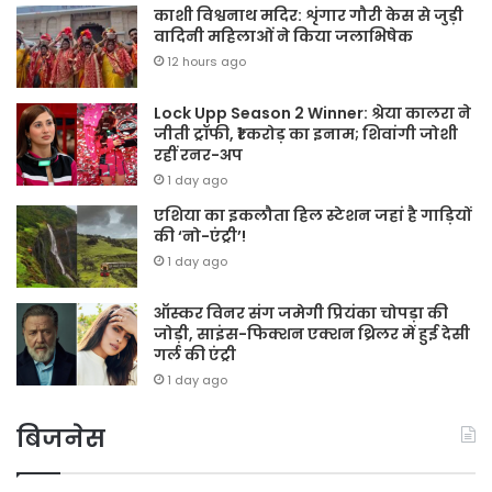
काशी विश्वनाथ मदिर: शृंगार गौरी केस से जुड़ी
वादिनी महिलाओं ने किया जलाभिषेक
12 hours ago
Lock Upp Season 2 Winner: श्रेया कालरा ने
जीती ट्रॉफी, ₹1 करोड़ का इनाम; शिवांगी जोशी
रहीं रनर-अप
1 day ago
एशिया का इकलौता हिल स्टेशन जहां है गाड़ियों
की ‘नो-एंट्री’!
1 day ago
ऑस्कर विनर संग जमेगी प्रियंका चोपड़ा की
जोड़ी, साइंस-फिक्शन एक्शन थ्रिलर में हुई देसी
गर्ल की एंट्री
1 day ago
बिजनेस