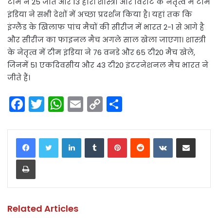
टीम ने 25 जीते और 13 हारे। शास्त्री और विराट के नेतृत्व में टीम
इंडिया ने सभी देशों में अच्छा प्रदर्शन किया है। यहां तक कि
इंग्लैंड के खिलाफ पांच मैचों की सीरीज में भारत 2-1 से आगे है
और सीरीज का फाइनल मैच अगले साल खेला जाएगा। शास्त्री
के नेतृत्व में टीम इंडिया ने 76 वनडे और 65 टी20 मैच खेले,
जिनमें 51 एकदिवसीय और 43 टी20 इंटरनेशनल मैच भारत ने
जीते हैं।
F
T
W
E
C
S
a
w
h
m
o
h
c
itt
a
ai
p
ar
LinkedIn
Tumblr
Pinterest
Reddit
VKontakte
Share via Email
e
er
ts
l
y
e
Print
b
A
Li
o
p
n
o
p
k
k
Related Articles