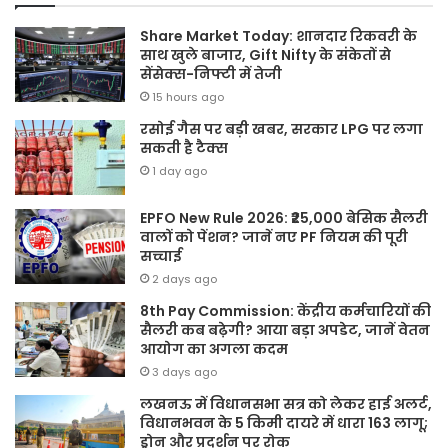
Share Market Today: शानदार रिकवरी के
साथ खुले बाजार, Gift Nifty के संकेतों से
सेंसेक्स-निफ्टी में तेजी
15 hours ago
रसोई गैस पर बड़ी खबर, सरकार LPG पर लगा
सकती है टैक्स
1 day ago
EPFO New Rule 2026: ₹25,000 बेसिक सैलरी
वालों को पेंशन? जानें नए PF नियम की पूरी
सच्चाई
2 days ago
8th Pay Commission: केंद्रीय कर्मचारियों की
सैलरी कब बढ़ेगी? आया बड़ा अपडेट, जानें वेतन
आयोग का अगला कदम
3 days ago
लखनऊ में विधानसभा सत्र को लेकर हाई अलर्ट,
विधानभवन के 5 किमी दायरे में धारा 163 लागू;
ड्रोन और प्रदर्शन पर रोक