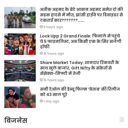
अतीक अहमद के बेटे आबान अहमद समेत दो की
सड़क हादसे में मौत, झांसी हाईवे पर डिवाइडर से
टकराई कार???????…….
9 hours ago
Lock Upp 2 Grand Finale: फिनाले में पहुंचे
ये 5 फाइनलिस्ट, अब किसी एक के सिर सजेगी
ट्रॉफी
15 hours ago
Share Market Today: शानदार रिकवरी के
साथ खुले बाजार, Gift Nifty के संकेतों से
सेंसेक्स-निफ्टी में तेजी
15 hours ago
सनी देओल की डेब्यू फिल्म ‘बेताब’ की रिलीज
को 43 साल पूरे
1 day ago
बिजनेस