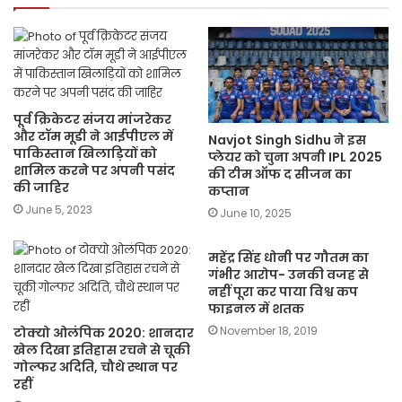
पूर्व क्रिकेटर संजय मांजरेकर
और टॉम मूडी ने आईपीएल में
Navjot Singh Sidhu ने इस
पाकिस्तान खिलाड़ियों को
प्‍लेयर को चुना अपनी IPL 2025
शामिल करने पर अपनी पसंद
की टीम ऑफ द सीजन का
की जाहिर
कप्तान
June 5, 2023
June 10, 2025
महेंद्र सिंह धोनी पर गौतम का
गंभीर आरोप- उनकी वजह से
नहीं पूरा कर पाया विश्व कप
फाइनल में शतक
November 18, 2019
टोक्यो ओलंपिक 2020: शानदार
खेल दिखा इतिहास रचने से चूकी
गोल्फर अदिति, चौथे स्थान पर
रहीं