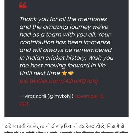
Thank you for all the memories
and the amazing journey we've
had as a team with you all. Your
contribution has been immense
and will always be remembered
in Indian cricket history. Wish you
the best moving forward in life.
Until next time
pic.twitter.com/42hx4Q7cfq
— Virat Kohli (@imVkohli)
November 10,
2021
रवि शास्त्री के नेतृत्व में टीम इंडिया ने 43 टेस्ट खेले, जिसमें से