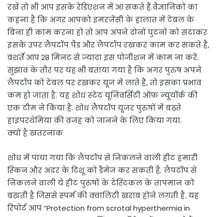
रखें तो भी आप इसके रेडिएशन में आ सकते हैं.वैज्ञानिकों का
कहना है कि अगर आपको इमरजेंसी के हालात में टेबल के
बिना ही काम करना हो तो आप अपने दोनों घुटनों को सटाकर
इसके उपर लैपटॉप पैड और लैपटॉप रखकर काम कर सकते हैं,
बशर्ते आप 28 मिनट से ज्‍यादा इस पोजीशन में काम ना करें.
सुझाव के तौर पर यह भी बताया गया है कि अगर पुरुष अपने
लैपटॉप को टेबल पर रखकर यूज में लाते हैं, तो इसका प्रभाव
कम हो जाता है. यह शोध स्‍टेट यूनिवर्सिटी ऑफ न्‍यूयॉर्क की
एक टीम ने किया है. शोध लैपटॉप यूजर पुरुषों में बढ़ते
हाइपरथेमिया की वजह को जानने के लिए किया गया.
क्‍यों है खतरनाक
शोध में पाया गया कि लैपटॉप से निकलने वाली हीट हमारी
स्‍क‍िन और अंदर के टिशू को डैमेज कर सकती है. लैपटॉप से
निकलने वाली ये हीट पुरुषों के टेस्‍ट‍िकल के तापमान को
बढ़ाती है जिससे स्‍पर्म की क्‍वालिटी खराब होने लगती है. यह
रिपोर्ट आप “Protection from scrotal hyperthermia in