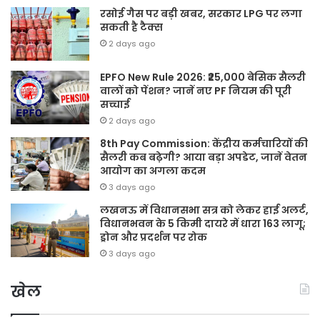
रसोई गैस पर बड़ी खबर, सरकार LPG पर लगा
सकती है टैक्स
2 days ago
EPFO New Rule 2026: ₹25,000 बेसिक सैलरी
वालों को पेंशन? जानें नए PF नियम की पूरी
सच्चाई
2 days ago
8th Pay Commission: केंद्रीय कर्मचारियों की
सैलरी कब बढ़ेगी? आया बड़ा अपडेट, जानें वेतन
आयोग का अगला कदम
3 days ago
लखनऊ में विधानसभा सत्र को लेकर हाई अलर्ट,
विधानभवन के 5 किमी दायरे में धारा 163 लागू;
ड्रोन और प्रदर्शन पर रोक
3 days ago
खेल