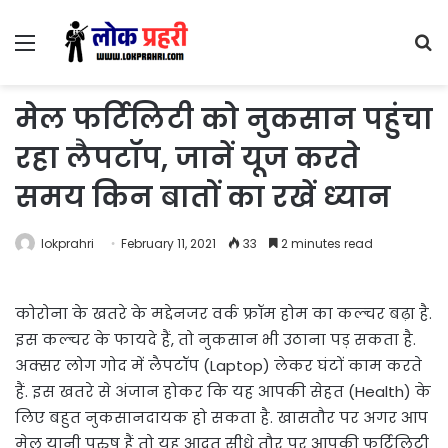
Menu
S
fo
मेल फर्टिलिटी को नुकसान पहुंचा
रहा लैपटॉप, जानें यूज करते
समय किन बातों का रखें ध्‍यान
lokprahri
February 11, 2021
33
2 minutes read
कोरोना के खतरे के मद्देनजर वर्क फ्रॉम होम का कल्‍चर बढ़ा है.
इस कल्‍चर के फायदे हैं, तो नुकसान भी उठाना पड़ सकता है.
अक्‍सर लोग गोद में लैपटॉप (Laptop) लेकर घंटों काम करते
हैं. इस खतरे से अंजान होकर कि यह आपकी सेहत (Health) के
लिए बहुत नुकसानदायक हो सकता है. खासतौर पर अगर आप
मेल यानी पुरुष हैं तो यह आदत सीधे तौर पर आपकी फर्टिलिटी