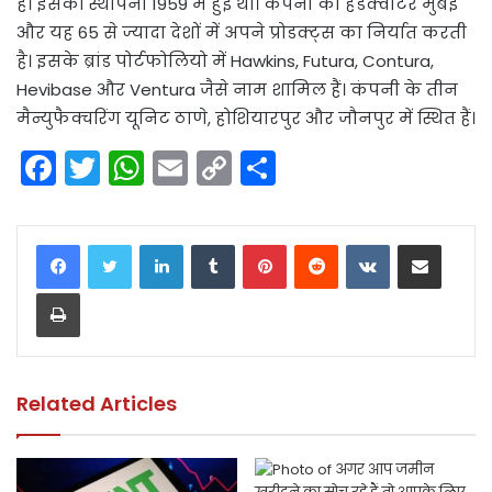
है। इसकी स्थापना 1959 में हुई थी। कंपनी का हेडक्वार्टर मुंबई
और यह 65 से ज्यादा देशों में अपने प्रोडक्ट्स का निर्यात करती
है। इसके ब्रांड पोर्टफोलियो में Hawkins, Futura, Contura,
Hevibase और Ventura जैसे नाम शामिल हैं। कंपनी के तीन
मैन्युफैक्चरिंग यूनिट ठाणे, होशियारपुर और जौनपुर में स्थित हैं।
F
T
W
E
C
S
a
w
h
m
o
h
c
itt
a
ai
p
ar
LinkedIn
Tumblr
Pinterest
Reddit
VKontakte
Share via Email
e
er
ts
l
y
e
Print
b
A
Li
o
p
n
o
p
k
k
Related Articles