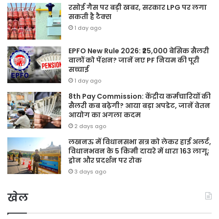
रसोई गैस पर बड़ी खबर, सरकार LPG पर लगा
सकती है टैक्स
1 day ago
EPFO New Rule 2026: ₹25,000 बेसिक सैलरी
वालों को पेंशन? जानें नए PF नियम की पूरी
सच्चाई
1 day ago
8th Pay Commission: केंद्रीय कर्मचारियों की
सैलरी कब बढ़ेगी? आया बड़ा अपडेट, जानें वेतन
आयोग का अगला कदम
2 days ago
लखनऊ में विधानसभा सत्र को लेकर हाई अलर्ट,
विधानभवन के 5 किमी दायरे में धारा 163 लागू;
ड्रोन और प्रदर्शन पर रोक
3 days ago
खेल