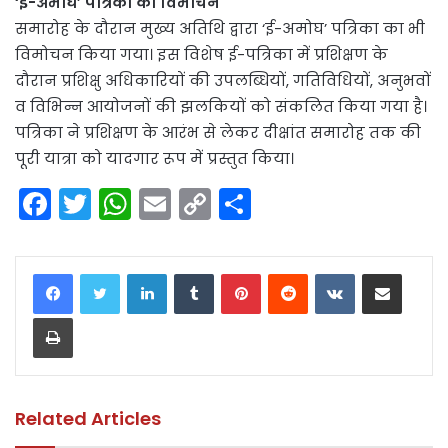
‘ई-अमोघ’ पत्रिका का विमोचन
समारोह के दौरान मुख्य अतिथि द्वारा ‘ई-अमोघ’ पत्रिका का भी
विमोचन किया गया। इस विशेष ई-पत्रिका में प्रशिक्षण के
दौरान प्रशिक्षु अधिकारियों की उपलब्धियों, गतिविधियों, अनुभवों
व विभिन्न आयोजनों की झलकियों को संकलित किया गया है।
पत्रिका ने प्रशिक्षण के आरंभ से लेकर दीक्षांत समारोह तक की
पूरी यात्रा को यादगार रूप में प्रस्तुत किया।
F
T
W
E
C
S
a
w
h
m
o
h
c
itt
a
ai
p
ar
LinkedIn
Tumblr
Pinterest
Reddit
VKontakte
Share via Email
e
er
ts
l
y
e
Print
b
A
Li
o
p
n
o
p
k
k
Related Articles