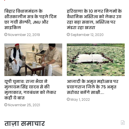
बिहार विधानमंडल के
हरियाणा के 10 नगर निगमों के
शीतकालीन सत्र के पहले दिन
वैधानिक अस्तित्‍व को लेकर उठ
छा गयी सेल्फी, JNU और
रहा बड़ा सवाल, अस्तित्‍व पर
साइकिल
मंडरा रहा खतरा
November 22, 2019
September 12, 2020
यूपी चुनाव: राजा भैया ने
आजादी के अमृत महोत्सव पर
मुलायम सिंह यादव से की
प्रयागराज जिले के 75 अमृत
मुलाकात, गठबंधन को लेकर
सरोवर बनेंगे साक्षी….
कही ये बात
May 1, 2022
November 25, 2021
ताज़ा समाचार