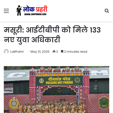
Menu
S
fo
मसूरी: आईटीबीपी को मिले 133
नए युवा अधिकारी
LokPrahri
May 31, 2026
3
2 minutes read