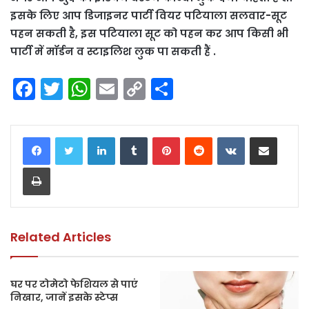
इसके लिए आप डिजाइनर पार्टी वियर पटियाला सलवार-सूट
पहन सकती है, इस पटियाला सूट को पहन कर आप किसी भी
पार्टी में मॉर्डन व स्टाइलिश लुक पा सकती हैं .
F
T
W
E
C
S
a
w
h
m
o
h
c
itt
a
ai
p
ar
LinkedIn
Tumblr
Pinterest
Reddit
VKontakte
Share via Email
e
er
ts
l
y
e
Print
b
A
Li
o
p
n
o
p
k
k
Related Articles
घर पर टोमेटो फेशियल से पाएं
निखार, जानें इसके स्टेप्स