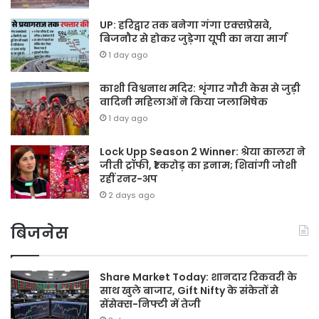
UP: हरिद्वार तक बनेगा गंगा एक्सप्रेसवे,
बिजनौर से होकर जुड़ेगा यूपी का नया मार्ग
1 day ago
काशी विश्वनाथ मदिर: शृंगार गौरी केस से जुड़ी
वादिनी महिलाओं ने किया जलाभिषेक
1 day ago
Lock Upp Season 2 Winner: श्रेया कालरा ने
जीती ट्रॉफी, ₹1 करोड़ का इनाम; शिवांगी जोशी
रहीं रनर-अप
2 days ago
बिजनेस
Share Market Today: शानदार रिकवरी के
साथ खुले बाजार, Gift Nifty के संकेतों से
सेंसेक्स-निफ्टी में तेजी