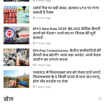
3 days ago
रसोई गैस पर बड़ी खबर, सरकार LPG पर लगा
सकती है टैक्स
4 days ago
EPFO New Rule 2026: ₹25,000 बेसिक सैलरी
वालों को पेंशन? जानें नए PF नियम की पूरी
सच्चाई
4 days ago
8th Pay Commission: केंद्रीय कर्मचारियों की
सैलरी कब बढ़ेगी? आया बड़ा अपडेट, जानें वेतन
आयोग का अगला कदम
5 days ago
लखनऊ में विधानसभा सत्र को लेकर हाई अलर्ट,
विधानभवन के 5 किमी दायरे में धारा 163 लागू;
ड्रोन और प्रदर्शन पर रोक
5 days ago
खेल