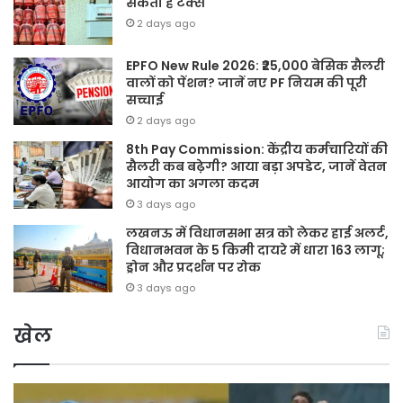
सकती है टैक्स
2 days ago
EPFO New Rule 2026: ₹25,000 बेसिक सैलरी
वालों को पेंशन? जानें नए PF नियम की पूरी
सच्चाई
2 days ago
8th Pay Commission: केंद्रीय कर्मचारियों की
सैलरी कब बढ़ेगी? आया बड़ा अपडेट, जानें वेतन
आयोग का अगला कदम
3 days ago
लखनऊ में विधानसभा सत्र को लेकर हाई अलर्ट,
विधानभवन के 5 किमी दायरे में धारा 163 लागू;
ड्रोन और प्रदर्शन पर रोक
3 days ago
खेल