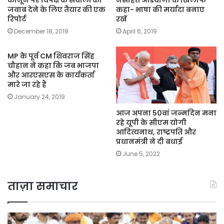
कानून पर विपक्ष के सवालों का
नसीहत आडवाणी के खिलाफ
जवाब देने के लिए तैयार की एक
कहा- भाषा की मर्यादा बनाए
रिपोर्ट
रखें
December 18, 2019
April 6, 2019
MP के पूर्व CM शिवराज सिंह
चौहान ने कहा कि जब भाजपा
और आरएसएस के कार्यकर्ता
मारे जा रहे हैं
January 24, 2019
आज अपना 50वां जन्मदिन मना
रहे यूपी के सीएम योगी
आदित्यनाथ, राष्ट्रपति और
प्रधानमंत्री ने दी बधाई
June 5, 2022
ताज़ा समाचार