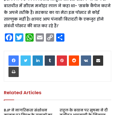
बातचीत में सीएम मनोहर लाल ने कहा था- ‘सबके कैंपेन करने
के अपने तरीके हैं। सरकार का या मेरा इस पोस्टर से कोई
ताल्लुक नहीं है। शायद आप पंजाबी बिरादरी के एकजुट होने
संबंधी पोस्टर की बात कर रहे हैं।’
F
T
W
E
C
S
a
w
h
m
o
h
c
itt
a
ai
p
ar
LinkedIn
Tumblr
Pinterest
Reddit
VKontakte
Share via Email
e
er
ts
l
y
e
Print
b
A
Li
o
p
n
o
p
k
k
Related Articles
BJP ने नागरिकता संशोधन
राहुल के बयान पर सुषमा ने दी