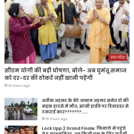
उत्तर प्रदेश
सीएम योगी की बड़ी घोषणा, बोले- अब घुमंतू समाज
को दर-दर की ठोकरें नहीं खानी पड़ेंगी
16 hours ago
अतीक अहमद के बेटे आबान अहमद समेत दो की
सड़क हादसे में मौत, झांसी हाईवे पर डिवाइडर से
टकराई कार???????…….
16 hours ago
Lock Upp 2 Grand Finale: फिनाले में पहुंचे
ये 5 फाइनलिस्ट, अब किसी एक के सिर सजेगी