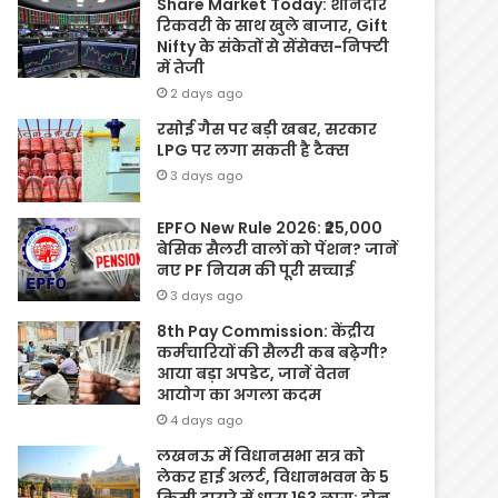
Share Market Today: शानदार
रिकवरी के साथ खुले बाजार, Gift
Nifty के संकेतों से सेंसेक्स-निफ्टी
में तेजी
2 days ago
रसोई गैस पर बड़ी खबर, सरकार
LPG पर लगा सकती है टैक्स
3 days ago
EPFO New Rule 2026: ₹25,000
बेसिक सैलरी वालों को पेंशन? जानें
नए PF नियम की पूरी सच्चाई
3 days ago
8th Pay Commission: केंद्रीय
कर्मचारियों की सैलरी कब बढ़ेगी?
आया बड़ा अपडेट, जानें वेतन
आयोग का अगला कदम
4 days ago
लखनऊ में विधानसभा सत्र को
लेकर हाई अलर्ट, विधानभवन के 5
किमी दायरे में धारा 163 लागू; ड्रोन