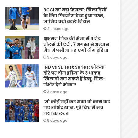
BCCI का बड़ा फैसला: खिलाड़ियों
के लिए फिटनेस टेस्ट हुआ सख्त,
जानिए क्यों बदले नियम
21 hours ago
शुभमन गिल की सेना में 4 नेट
बॉलर्स की एंट्री, 7 अगस्त से अभ्यास
मैच में पसीना बहाएगी टीम इंडिया
3 days ago
IND vs SL Test Series: श्रीलंका
दौरे पर टीम इंडिया के 3 धाकड़
खिलाड़ी कर सकते हैं डेब्यू, गिल-
गंभीर देंगे मौका?
3 days ago
जो कोई नहीं कर सका वो काम कर
गए राशिद खान, पूरे विश्व में मच
गया तहलका
5 days ago