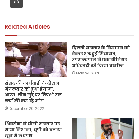
o
p
n
o
p
k
k
Related Articles
दिल्‍ली सरकार के विज्ञापन को
लेकर शुरू हुई सियासत,
उपराज्‍यपाल ने एक सीनियर
अधिकारी को किया बर्खास्त
May 24, 2020
संसद की कार्यवाही के दौरान
मंगलवार को हुआ हंगामा,
भारत-चीन मुद्दे पर विपक्षी दल
चर्चा की कर रहे मांग
December 20, 2022
शिवसेना ने योगी सरकार पर
साधा निशाना, यूपी को बताया
खून से लथपथ