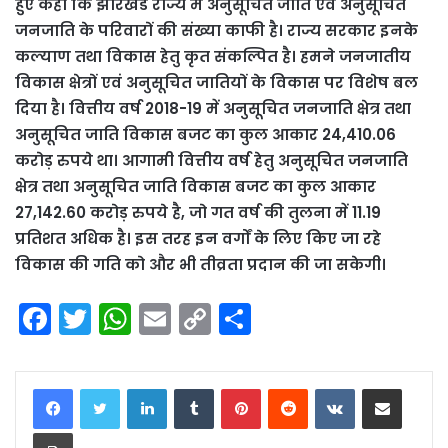
हुए कहा कि झारखंड राज्य में अनुसूचित जाति एवं अनुसूचित
जनजाति के परिवारों की संख्या काफी है। राज्य सरकार इनके
कल्याण तथा विकास हेतु कृत संकल्पित है। हमने जनजातीय
विकास क्षेत्रों एवं अनुसूचित जातियों के विकास पर विशेष बल
दिया है। वित्तीय वर्ष 2018-19 में अनुसूचित जनजाति क्षेत्र तथा
अनुसूचित जाति विकास बजट का कुल आकार 24,410.06
करोड़ रुपये था। आगामी वित्तीय वर्ष हेतु अनुसूचित जनजाति
क्षेत्र तथा अनुसूचित जाति विकास बजट का कुल आकार
27,142.60 करोड़ रुपये है, जो गत वर्ष की तुलना में 11.19
प्रतिशत अधिक है। इस तरह इन वर्गों के लिए किए जा रहे
विकास की गति को और भी तीव्रता प्रदान की जा सकेगी।
F
T
W
E
C
S
a
w
h
m
o
h
c
itt
a
ai
p
ar
LinkedIn
Tumblr
Pinterest
Reddit
VKontakte
Share via Email
e
er
ts
l
y
e
Print
b
A
Li