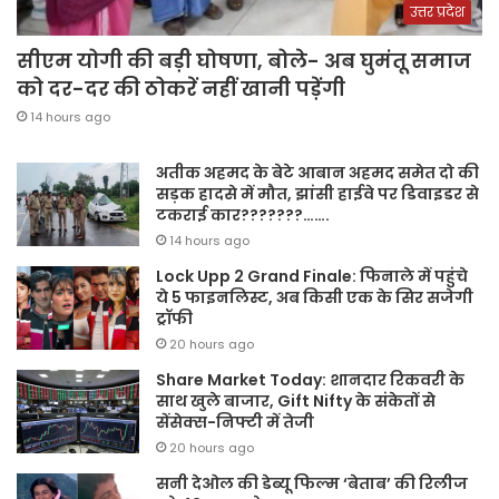
उत्तर प्रदेश
सीएम योगी की बड़ी घोषणा, बोले- अब घुमंतू समाज
को दर-दर की ठोकरें नहीं खानी पड़ेंगी
14 hours ago
अतीक अहमद के बेटे आबान अहमद समेत दो की
सड़क हादसे में मौत, झांसी हाईवे पर डिवाइडर से
टकराई कार???????…….
14 hours ago
Lock Upp 2 Grand Finale: फिनाले में पहुंचे
ये 5 फाइनलिस्ट, अब किसी एक के सिर सजेगी
ट्रॉफी
20 hours ago
Share Market Today: शानदार रिकवरी के
साथ खुले बाजार, Gift Nifty के संकेतों से
सेंसेक्स-निफ्टी में तेजी
20 hours ago
सनी देओल की डेब्यू फिल्म ‘बेताब’ की रिलीज