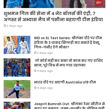
खेल
शुभमन गिल की सेना में 4 नेट बॉलर्स की एंट्री, 7
अगस्त से अभ्यास मैच में पसीना बहाएगी टीम इंडिया
2 days ago
IND vs SL Test Series: श्रीलंका दौरे पर टीम
इंडिया के 3 धाकड़ खिलाड़ी कर सकते हैं डेब्यू,
गिल-गंभीर देंगे मौका?
2 days ago
जो कोई नहीं कर सका वो काम कर गए राशिद
खान, पूरे विश्व में मच गया तहलका
4 days ago
भारत दौरे पर आएगी Australia U19 टीम
4 days ago
Jasprit Bumrah Out: श्रीलंका टेस्ट सीरीज से
बाहर हुए बुमराह, जम्मू-कश्मीर के औक़िब नबी