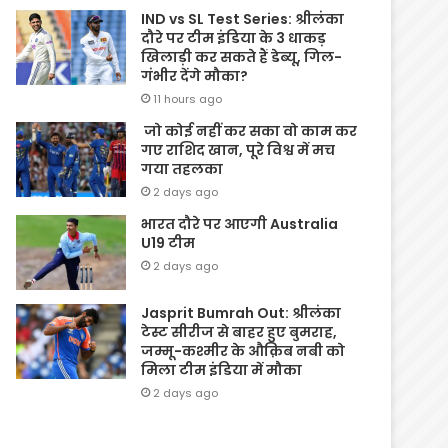
IND vs SL Test Series: श्रीलंका
दौरे पर टीम इंडिया के 3 धाकड़
खिलाड़ी कर सकते हैं डेब्यू, गिल-
गंभीर देंगे मौका?
11 hours ago
जो कोई नहीं कर सका वो काम कर
गए राशिद खान, पूरे विश्व में मच
गया तहलका
2 days ago
भारत दौरे पर आएगी Australia
U19 टीम
2 days ago
Jasprit Bumrah Out: श्रीलंका
टेस्ट सीरीज से बाहर हुए बुमराह,
जम्मू-कश्मीर के औक़िब नबी को
मिला टीम इंडिया में मौका
2 days ago