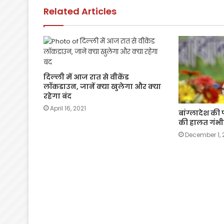
o
p
k
Related Articles
k
दिल्ली में आज रात से वीकेंड
लॉकडाउन, जानें क्‍या खुलेगा और क्‍या
रहेगा बंद
April 16, 2021
बांग्लादेश की
की हालत गंभी
December 1, 