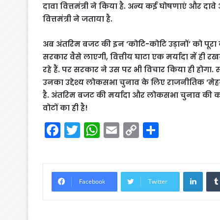
दावा वित्तमंत्री ने किया है. अन्य कई घोषणाएं और दावे
वित्तमंत्री ने जताया है.
अब अंतरिम बजट की इन ‘कोटि-कोटि उड़ानों’ को पूरा क
सरकार वैसे लाएगी, वित्तीय घाटा एक मर्यादा में ही रख
रहे हैं. पर सरकार ने उस पर भी विचार किया ही होगा.
उनका उद्देश्य लोकसभा चुनाव के लिए राजनीतिक ‘मे
है. अंतरिम बजट की मर्यादा और लोकसभा चुनाव की कसर
वोटों का ही है!
F
T
W
E
C
S
a
w
h
m
o
h
c
itt
a
ai
p
ar
e
er
ts
l
y
e
Linke
Facebook
Twitter
b
A
Li
o
p
n