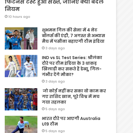
फिटनेस टेस्ट हुआ सख्त, जानिए क्यों बदले
नियम
10 hours ago
शुभमन गिल की सेना में 4 नेट
बॉलर्स की एंट्री, 7 अगस्त से अभ्यास
मैच में पसीना बहाएगी टीम इंडिया
3 days ago
IND vs SL Test Series: श्रीलंका
दौरे पर टीम इंडिया के 3 धाकड़
खिलाड़ी कर सकते हैं डेब्यू, गिल-
गंभीर देंगे मौका?
3 days ago
जो कोई नहीं कर सका वो काम कर
गए राशिद खान, पूरे विश्व में मच
गया तहलका
5 days ago
भारत दौरे पर आएगी Australia
U19 टीम
5 days ago