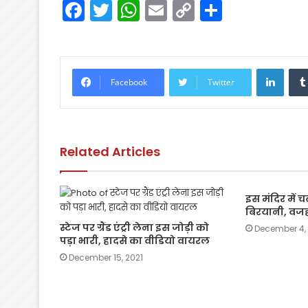
F
T
W
E
C
S
a
w
h
m
o
h
c
itt
a
ai
p
ar
e
er
ts
l
y
e
Linke
Facebook
Twitter
b
A
Li
o
p
n
o
p
k
Related Articles
k
इस मंदिर में 
बिरयानी, वजह
स्टेज पर ग्रैंड एंट्री लेना इस जोड़ी को
December 4,
पड़ा भारी, हादसे का वीडियो वायरल
December 15, 2021