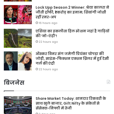
Lock Upp Season 2 Winner: श्रेया कालरा ने
जीती ट्रॉफी, ₹1 करोड़ का इनाम; शिवांगी जोशी
रहीं रनर-अप
16 hours ago
एशिया का इकलौता हिल स्टेशन जहां है गाड़ियों
की ‘नो-एंट्री’!
22 hours ago
ऑस्कर विनर संग जमेगी प्रियंका चोपड़ा की
जोड़ी, साइंस-फिक्शन एक्शन थ्रिलर में हुई देसी
गर्ल की एंट्री
22 hours ago
बिजनेस
Share Market Today: शानदार रिकवरी के
साथ खुले बाजार, Gift Nifty के संकेतों से
सेंसेक्स-निफ्टी में तेजी
2 days ago