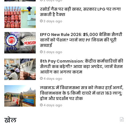
रसोई गैस पर बड़ी खबर, सरकार LPG पर लगा
सकती है टैक्स
3 days ago
EPFO New Rule 2026: ₹25,000 बेसिक सैलरी
वालों को पेंशन? जानें नए PF नियम की पूरी
सच्चाई
3 days ago
8th Pay Commission: केंद्रीय कर्मचारियों की
सैलरी कब बढ़ेगी? आया बड़ा अपडेट, जानें वेतन
आयोग का अगला कदम
4 days ago
लखनऊ में विधानसभा सत्र को लेकर हाई अलर्ट,
विधानभवन के 5 किमी दायरे में धारा 163 लागू;
ड्रोन और प्रदर्शन पर रोक
4 days ago
खेल