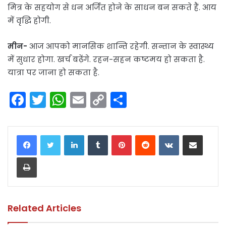
मित्र के सहयोग से धन अर्जित होने के साधन बन सकते हैं. आय
में वृद्धि होगी.
मीन-
आज आपको मानसिक शान्ति रहेगी. सन्तान के स्वास्थ्य
में सुधार होगा. खर्च बढ़ेंगे. रहन-सहन कष्टमय हो सकता है.
यात्रा पर जाना हो सकता है.
F
T
W
E
C
S
a
w
h
m
o
h
c
itt
a
ai
p
ar
LinkedIn
Tumblr
Pinterest
Reddit
VKontakte
Share via Email
e
er
ts
l
y
e
Print
b
A
Li
o
p
n
o
p
k
k
Related Articles