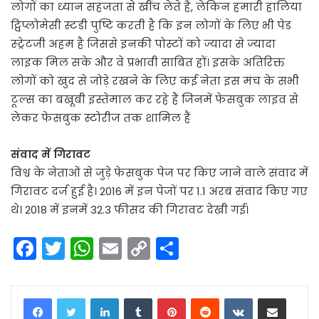
लोगों का ध्यान सहजता से खींच लेते हैं, लेकिन हमारी हालिया
ट्विप्लोमेसी स्टडी पुष्टि करती है कि इन लोगों के लिए भी पेड
स्ट्रेटजी अहम है जिससे इनकी पोस्टों को ज्यादा से ज्यादा
लाइक मिल सके और वे प्रभावी साबित हों। इसके अतिरिक्त
लोगों को खुद से जोड़े रखने के लिए कई नेता इस मंच के सभी
टूल्स का बखूबी इस्तेमाल कर रहे हैं जिनमें फेसबुक लाइव से
लेकर फेसबुक स्टोरीज तक शामिल हैं
संवाद में गिरावट
विश्व के नेताओं से जुड़े फेसबुक पेज पर किए जाने वाले संवाद में
गिरावट दर्ज हुई है। 2016 में इन पेजों पर 1.1 अरब संवाद किए गए
थे। 2018 में इनमें 32.3 फीसद की गिरावट देखी गई।
F
T
W
E
C
S
a
w
h
m
o
h
c
itt
a
ai
p
ar
LinkedIn
Tumblr
Pinterest
Reddit
VKontakte
Share via Email
e
er
ts
l
y
e