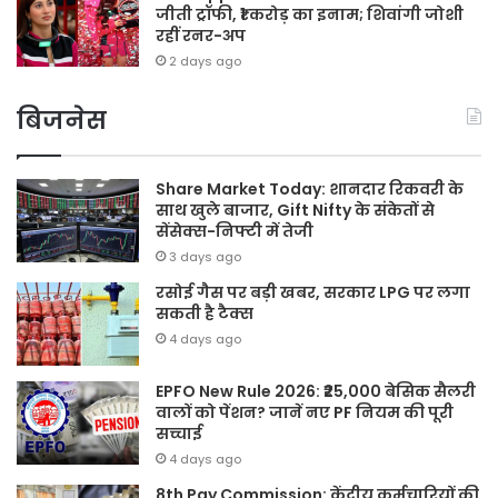
जीती ट्रॉफी, ₹1 करोड़ का इनाम; शिवांगी जोशी
रहीं रनर-अप
2 days ago
बिजनेस
Share Market Today: शानदार रिकवरी के
साथ खुले बाजार, Gift Nifty के संकेतों से
सेंसेक्स-निफ्टी में तेजी
3 days ago
रसोई गैस पर बड़ी खबर, सरकार LPG पर लगा
सकती है टैक्स
4 days ago
EPFO New Rule 2026: ₹25,000 बेसिक सैलरी
वालों को पेंशन? जानें नए PF नियम की पूरी
सच्चाई
4 days ago
8th Pay Commission: केंद्रीय कर्मचारियों की