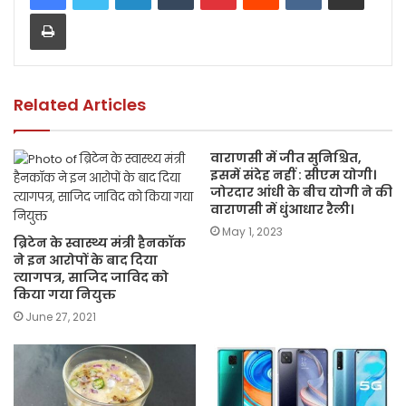
Print
b
A
Li
o
p
n
o
p
k
k
Related Articles
वाराणसी में जीत सुनिश्चित,
इसमें संदेह नहीं : सीएम योगी।
जोरदार आंधी के बीच योगी ने की
वाराणसी में धुंआधार रैली।
May 1, 2023
ब्रिटेन के स्वास्थ्य मंत्री हैनकॉक
ने इन आरोपों के बाद दिया
त्यागपत्र, साजिद जाविद को
किया गया नियुक्त
June 27, 2021