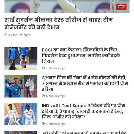
खेल
साई सुदर्शन श्रीलंका टेस्ट सीरीज से बाहर: टीम
मैनेजमेंट की बढ़ी टेंशन
24 hours ago
BCCI का बड़ा फैसला: खिलाड़ियों के लिए
फिटनेस टेस्ट हुआ सख्त, जानिए क्यों बदले
नियम
2 days ago
शुभमन गिल की सेना में 4 नेट बॉलर्स की एंट्री,
7 अगस्त से अभ्यास मैच में पसीना बहाएगी टीम
इंडिया
4 days ago
IND vs SL Test Series: श्रीलंका दौरे पर टीम
इंडिया के 3 धाकड़ खिलाड़ी कर सकते हैं डेब्यू,
गिल-गंभीर देंगे मौका?
4 days ago
जो कोई नहीं कर सका वो काम कर गए राशिद