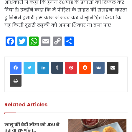
अधिकारी ने कहा कि हमने देशपांड़ के प्रयासों को विफल कर
दिया है। उन्होंने कहा कि मैं पीड़िता के साहत की सराहना करता
हूं जिसने हमारी इस काम में मदद कर ये सुनिश्चित किया कि
यह किसी दूसरी लड़की को अपना शिकार ना बना पाए।
F
T
W
E
C
S
a
w
h
m
o
h
c
itt
a
ai
p
ar
LinkedIn
Tumblr
Pinterest
Reddit
VKontakte
Share via Email
e
er
ts
l
y
e
Print
b
A
Li
o
p
n
o
p
k
k
Related Articles
लालू की बेटी मीसा को JDU ने
बताया शूपर्णखा…