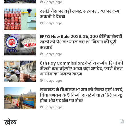
2 days ago
रसोई गैस पर बड़ी खबर, सरकार LPG पर लगा
सकती है टैक्स
3 days ago
EPFO New Rule 2026: ₹25,000 बेसिक सैलरी
वालों को पेंशन? जानें नए PF नियम की पूरी
सच्चाई
3 days ago
8th Pay Commission: केंद्रीय कर्मचारियों की
सैलरी कब बढ़ेगी? आया बड़ा अपडेट, जानें वेतन
आयोग का अगला कदम
4 days ago
लखनऊ में विधानसभा सत्र को लेकर हाई अलर्ट,
विधानभवन के 5 किमी दायरे में धारा 163 लागू;
ड्रोन और प्रदर्शन पर रोक
5 days ago
खेल