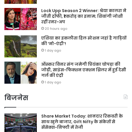
Lock Upp Season 2 Winner: श्रेया कालरा ने
जीती ट्रॉफी, ₹1 करोड़ का इनाम; शिवांगी जोशी
रहीं रनर-अप
20 hours ago
एशिया का इकलौता हिल स्टेशन जहां है गाड़ियों
की ‘नो-एंट्री’!
1 day ago
ऑस्कर विनर संग जमेगी प्रियंका चोपड़ा की
जोड़ी, साइंस-फिक्शन एक्शन थ्रिलर में हुई देसी
गर्ल की एंट्री
1 day ago
बिजनेस
Share Market Today: शानदार रिकवरी के
साथ खुले बाजार, Gift Nifty के संकेतों से
सेंसेक्स-निफ्टी में तेजी