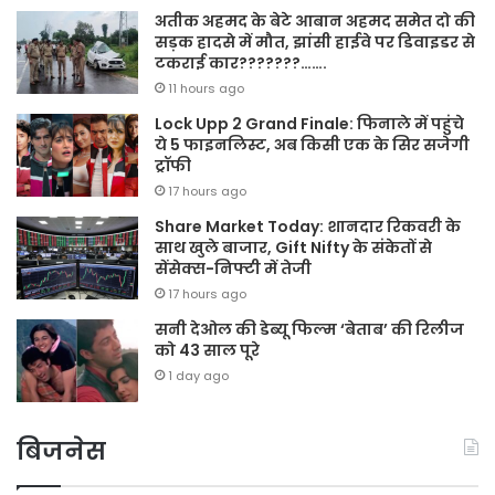
अतीक अहमद के बेटे आबान अहमद समेत दो की
सड़क हादसे में मौत, झांसी हाईवे पर डिवाइडर से
टकराई कार???????…….
11 hours ago
Lock Upp 2 Grand Finale: फिनाले में पहुंचे
ये 5 फाइनलिस्ट, अब किसी एक के सिर सजेगी
ट्रॉफी
17 hours ago
Share Market Today: शानदार रिकवरी के
साथ खुले बाजार, Gift Nifty के संकेतों से
सेंसेक्स-निफ्टी में तेजी
17 hours ago
सनी देओल की डेब्यू फिल्म ‘बेताब’ की रिलीज
को 43 साल पूरे
1 day ago
बिजनेस