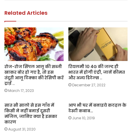
o
p
k
k
Related Articles
रोज-रोज सिंपल आलू की सब्जी
रियलमी 10 4G की जल्द ही
खाकर बोर हो गए है, तो इस
भारत में होगी एंट्री, जानें कीमत
तंदूरी आलू टिक्का की रेसिपी करें
और अन्य डिटेल्स ..
ट्राई ..
December 27, 2022
March 17, 2023
सात सौ सालो से इस गाँव में
आप भी घर में बनाइये कटहल के
किसी ने नहीं बनाई दूसरी
टेस्टी कबाब…
मंजिल, जानिए क्या है इसका
June 10, 2019
कारण
August 31, 2020