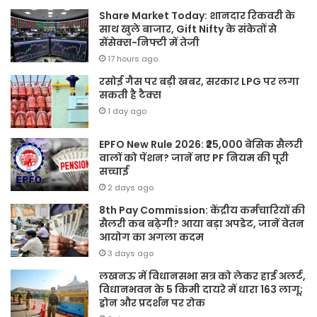
Share Market Today: शानदार रिकवरी के
साथ खुले बाजार, Gift Nifty के संकेतों से
सेंसेक्स-निफ्टी में तेजी
17 hours ago
रसोई गैस पर बड़ी खबर, सरकार LPG पर लगा
सकती है टैक्स
1 day ago
EPFO New Rule 2026: ₹25,000 बेसिक सैलरी
वालों को पेंशन? जानें नए PF नियम की पूरी
सच्चाई
2 days ago
8th Pay Commission: केंद्रीय कर्मचारियों की
सैलरी कब बढ़ेगी? आया बड़ा अपडेट, जानें वेतन
आयोग का अगला कदम
3 days ago
लखनऊ में विधानसभा सत्र को लेकर हाई अलर्ट,
विधानभवन के 5 किमी दायरे में धारा 163 लागू;
ड्रोन और प्रदर्शन पर रोक