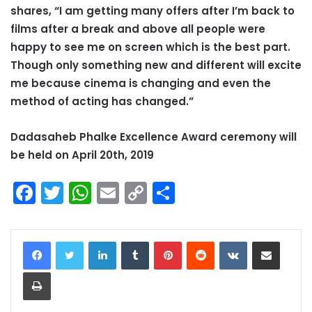
shares, “I am getting many offers after I’m back to
films after a break and above all people were
happy to see me on screen which is the best part.
Though only something new and different will excite
me because cinema is changing and even the
method of acting has changed.”
Dadasaheb Phalke Excellence Award ceremony will
be held on April 20th, 2019
F
T
W
E
C
S
a
w
h
m
o
h
c
itt
a
ai
p
ar
LinkedIn
Tumblr
Pinterest
Reddit
VKontakte
Share via Email
e
er
ts
l
y
e
Print
b
A
Li
o
p
n