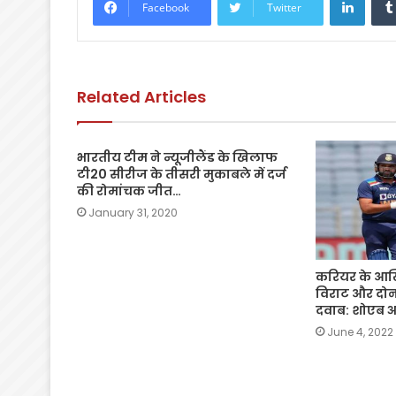
Facebook
Twitter
b
A
Li
o
p
n
o
p
k
Related Articles
k
भारतीय टीम ने न्यूजीलैंड के खिलाफ
टी20 सीरीज के तीसरी मुकाबले में दर्ज
की रोमांचक जीत…
January 31, 2020
करियर के आखिरी
विराट और दोन
दवाब: शोएब 
June 4, 2022