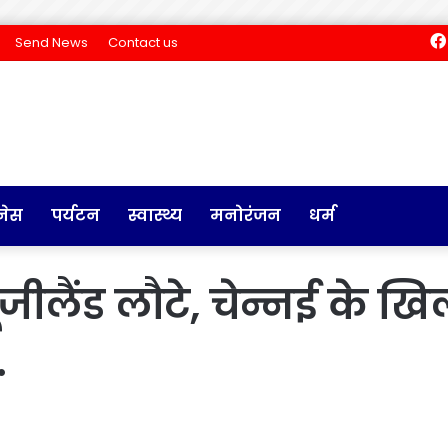
Send News
Contact us
नेस
पर्यटन
स्वास्थ्य
मनोरंजन
धर्म
जीलैंड लौटे, चेन्नई के ख
…