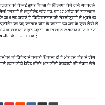
वार को चेन्नई सुपर किंग्स के खिलाफ होने वाले मुकाबले
निजी कारणों से न्यूजीलैंड लौट गए. वह 27 अप्रैल को राजस्थान
 साथ जुड़ सकते हैं. विलियमसन की गैरमौजूदगी में भुवनेश्वर
यूजीलैंड का यह कप्तान चोट के कारण इस सत्र के कुछ मैचों में
ई और कोलकाता नाइट राइडर्स के खिलाफ लगातार दो जीत दर्ज
ंच जीत के साथ 10 अंक है.
र्स को नौ विकेट से करारी शिकस्त दी है और उस जीत से टीम
ने स्टार जोड़ी डेविड वॉर्नर और जॉनी बेयरस्टो की सेवाएं लेने
dIn
Tumblr
Pinterest
Reddit
VKontakte
Share via Email
Print