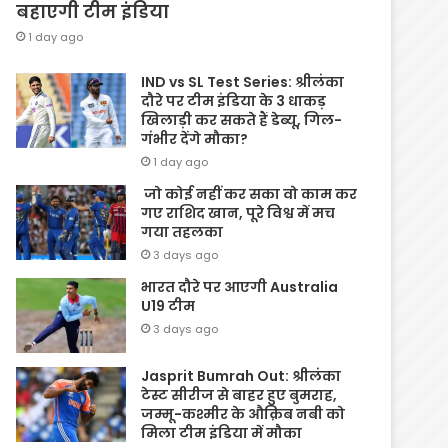
बहाएगी टीम इंडिया
1 day ago
IND vs SL Test Series: श्रीलंका
दौरे पर टीम इंडिया के 3 धाकड़
खिलाड़ी कर सकते हैं डेब्यू, गिल-
गंभीर देंगे मौका?
1 day ago
जो कोई नहीं कर सका वो काम कर
गए राशिद खान, पूरे विश्व में मच
गया तहलका
3 days ago
भारत दौरे पर आएगी Australia
U19 टीम
3 days ago
Jasprit Bumrah Out: श्रीलंका
टेस्ट सीरीज से बाहर हुए बुमराह,
जम्मू-कश्मीर के औक़िब नबी को
मिला टीम इंडिया में मौका