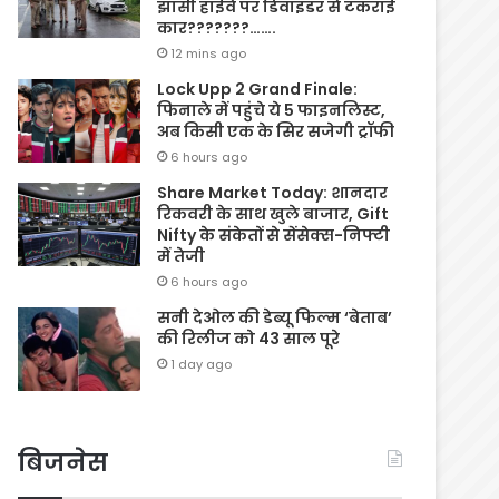
झांसी हाईवे पर डिवाइडर से टकराई
कार???????…….
12 mins ago
Lock Upp 2 Grand Finale:
फिनाले में पहुंचे ये 5 फाइनलिस्ट,
अब किसी एक के सिर सजेगी ट्रॉफी
6 hours ago
Share Market Today: शानदार
रिकवरी के साथ खुले बाजार, Gift
Nifty के संकेतों से सेंसेक्स-निफ्टी
में तेजी
6 hours ago
सनी देओल की डेब्यू फिल्म ‘बेताब’
की रिलीज को 43 साल पूरे
1 day ago
बिजनेस