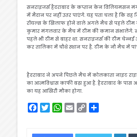
सनराइजर्स हैदराबाद के कप्तान केन विलियमसन मंगल
में मैदान पर नहीं उतर पाएंगे. यह पता चला है कि वह 
रॉयल्स के खिलाफ होने वाले अगले मैच से पहले टीम के
कुमार मंगलवार के मैच में टीम की कमान संभालेंगे. न्
पहले भी टीम से बाहर था. सनराइजर्स की टीम चेन्न
कर तालिका में चौथे स्थान पर है. टीम के नौ मैच में पा
हैदराबाद ने अपने पिछले मैच में कोलकाता नाइट राइड
का आत्मविश्वास काफी बढ़ा हुआ है. हैदराबाद के पास अप
का यह आखिरी मौका होगा.
F
T
W
E
C
S
a
w
h
m
o
h
c
itt
a
ai
p
ar
e
er
ts
l
y
e
Linke