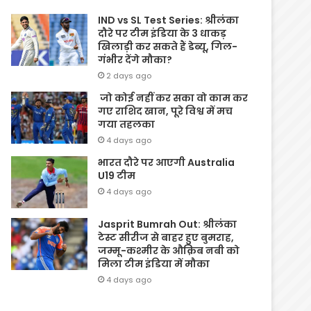
IND vs SL Test Series: श्रीलंका
दौरे पर टीम इंडिया के 3 धाकड़
खिलाड़ी कर सकते हैं डेब्यू, गिल-
गंभीर देंगे मौका?
2 days ago
जो कोई नहीं कर सका वो काम कर
गए राशिद खान, पूरे विश्व में मच
गया तहलका
4 days ago
भारत दौरे पर आएगी Australia
U19 टीम
4 days ago
Jasprit Bumrah Out: श्रीलंका
टेस्ट सीरीज से बाहर हुए बुमराह,
जम्मू-कश्मीर के औक़िब नबी को
मिला टीम इंडिया में मौका
4 days ago