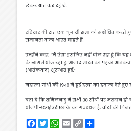
लेकर बात कर रहे थे.
रविवार की रात एक चुनावी सभा को संबोधित करते हु
समानता वाला भारत चाहते हैं.
उन्होंने कहा, ”मैं ऐसा इसलिए नहीं बोल रहा हूं कि य
के सामने बोल रहा हूं. आजाद भारत का पहला आतंकवाद
(आतंकवाद) शुरुआत हुई.”
महात्मा गांधी की 1948 में हुई हत्या का हवाला देते 
बता दें कि तमिलनाडु में सभी 38 सीटों पर मतदान हो 
बीजेपी-एआईएडीएमके का गठबंधन है. वोटों की गिनत
F
T
W
E
C
S