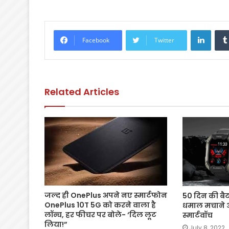
a
w
h
m
o
h
c
itt
a
ai
p
ar
e
er
ts
l
y
e
Linke
Facebook
Twitter
b
A
Li
o
p
n
o
p
k
Related Articles
k
जल्द ही OnePlus अपने नए स्मार्टफोन
50 दिन की बै
OnePlus 10T 5G को करने वाला है
धमाल मचाने आ 
लॉन्च, हर फीचर पर बोले- ‘दिल लूट
स्मार्टवॉच
लिया!”
July 8, 2022