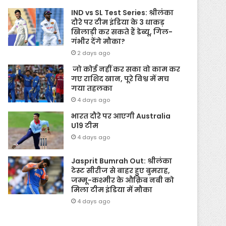
IND vs SL Test Series: श्रीलंका
दौरे पर टीम इंडिया के 3 धाकड़
खिलाड़ी कर सकते हैं डेब्यू, गिल-
गंभीर देंगे मौका?
2 days ago
जो कोई नहीं कर सका वो काम कर
गए राशिद खान, पूरे विश्व में मच
गया तहलका
4 days ago
भारत दौरे पर आएगी Australia
U19 टीम
4 days ago
Jasprit Bumrah Out: श्रीलंका
टेस्ट सीरीज से बाहर हुए बुमराह,
जम्मू-कश्मीर के औक़िब नबी को
मिला टीम इंडिया में मौका
4 days ago