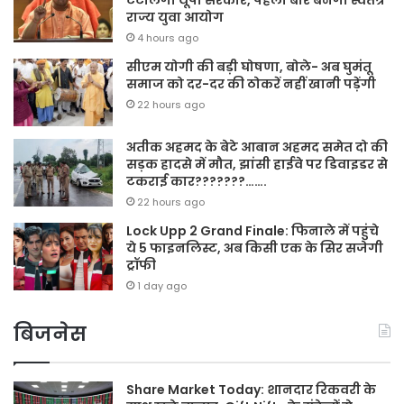
टटोलेगी यूपी सरकार, पहली बार बनेगा स्वतंत्र
राज्य युवा आयोग
4 hours ago
सीएम योगी की बड़ी घोषणा, बोले- अब घुमंतू
समाज को दर-दर की ठोकरें नहीं खानी पड़ेंगी
22 hours ago
अतीक अहमद के बेटे आबान अहमद समेत दो की
सड़क हादसे में मौत, झांसी हाईवे पर डिवाइडर से
टकराई कार???????…….
22 hours ago
Lock Upp 2 Grand Finale: फिनाले में पहुंचे
ये 5 फाइनलिस्ट, अब किसी एक के सिर सजेगी
ट्रॉफी
1 day ago
बिजनेस
Share Market Today: शानदार रिकवरी के