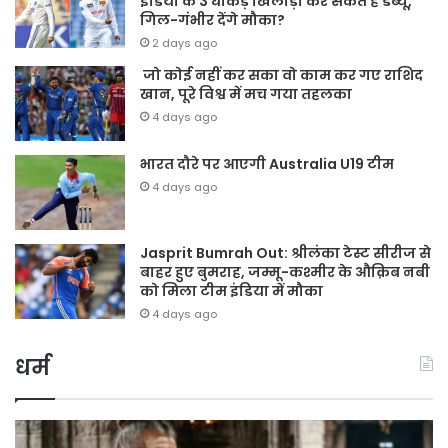
इंडिया के 3 धाकड़ खिलाड़ी कर सकते हैं डेब्यू,
गिल-गंभीर देंगे मौका?
2 days ago
जो कोई नहीं कर सका वो काम कर गए राशिद
खान, पूरे विश्व में मच गया तहलका
4 days ago
भारत दौरे पर आएगी Australia U19 टीम
4 days ago
Jasprit Bumrah Out: श्रीलंका टेस्ट सीरीज से
बाहर हुए बुमराह, जम्मू-कश्मीर के औक़िब नबी
को मिला टीम इंडिया में मौका
4 days ago
धर्म