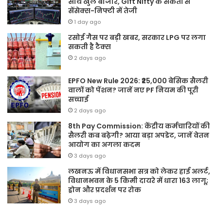
साथ खुले बाजार, Gift Nifty के संकेतों से
सेंसेक्स-निफ्टी में तेजी
1 day ago
रसोई गैस पर बड़ी खबर, सरकार LPG पर लगा
सकती है टैक्स
2 days ago
EPFO New Rule 2026: ₹25,000 बेसिक सैलरी
वालों को पेंशन? जानें नए PF नियम की पूरी
सच्चाई
2 days ago
8th Pay Commission: केंद्रीय कर्मचारियों की
सैलरी कब बढ़ेगी? आया बड़ा अपडेट, जानें वेतन
आयोग का अगला कदम
3 days ago
लखनऊ में विधानसभा सत्र को लेकर हाई अलर्ट,
विधानभवन के 5 किमी दायरे में धारा 163 लागू;
ड्रोन और प्रदर्शन पर रोक
3 days ago