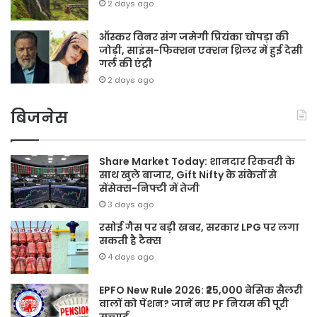
2 days ago
ऑस्कर विनर संग जमेगी प्रियंका चोपड़ा की
जोड़ी, साइंस-फिक्शन एक्शन थ्रिलर में हुई देसी
गर्ल की एंट्री
2 days ago
बिजनेस
Share Market Today: शानदार रिकवरी के
साथ खुले बाजार, Gift Nifty के संकेतों से
सेंसेक्स-निफ्टी में तेजी
3 days ago
रसोई गैस पर बड़ी खबर, सरकार LPG पर लगा
सकती है टैक्स
4 days ago
EPFO New Rule 2026: ₹25,000 बेसिक सैलरी
वालों को पेंशन? जानें नए PF नियम की पूरी