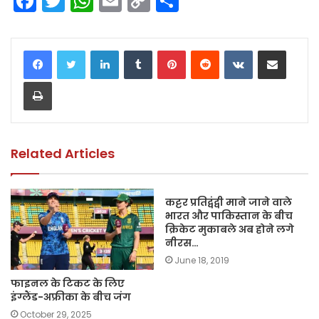
F
T
W
E
C
S
a
w
h
m
o
h
c
itt
a
ai
p
ar
LinkedIn
Tumblr
Pinterest
Reddit
VKontakte
Share via Email
e
er
ts
l
y
e
Print
b
A
Li
o
p
n
o
p
k
k
Related Articles
कट्टर प्रतिद्वंद्वी माने जाने वाले
भारत और पाकिस्तान के बीच
क्रिकेट मुकाबले अब होने लगे
नीरस…
June 18, 2019
फाइनल के टिकट के लिए
इंग्लैंड-अफ्रीका के बीच जंग
October 29, 2025