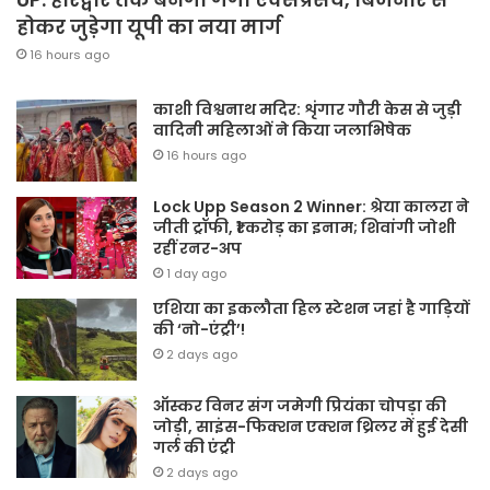
होकर जुड़ेगा यूपी का नया मार्ग
16 hours ago
काशी विश्वनाथ मदिर: शृंगार गौरी केस से जुड़ी
वादिनी महिलाओं ने किया जलाभिषेक
16 hours ago
Lock Upp Season 2 Winner: श्रेया कालरा ने
जीती ट्रॉफी, ₹1 करोड़ का इनाम; शिवांगी जोशी
रहीं रनर-अप
1 day ago
एशिया का इकलौता हिल स्टेशन जहां है गाड़ियों
की ‘नो-एंट्री’!
2 days ago
ऑस्कर विनर संग जमेगी प्रियंका चोपड़ा की
जोड़ी, साइंस-फिक्शन एक्शन थ्रिलर में हुई देसी
गर्ल की एंट्री
2 days ago