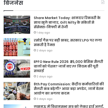
बिजनेस
Share Market Today: शानदार रिकवरी के
साथ खुले बाजार, Gift Nifty के संकेतों से
सेंसेक्स-निफ्टी में तेजी
1 day ago
रसोई गैस पर बड़ी खबर, सरकार LPG पर लगा
सकती है टैक्स
2 days ago
EPFO New Rule 2026: ₹25,000 बेसिक सैलरी
वालों को पेंशन? जानें नए PF नियम की पूरी
सच्चाई
2 days ago
8th Pay Commission: केंद्रीय कर्मचारियों की
सैलरी कब बढ़ेगी? आया बड़ा अपडेट, जानें वेतन
आयोग का अगला कदम
3 days ago
लखनऊ में विधानसभा सत्र को लेकर हाई अलर्ट,