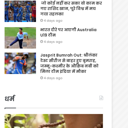
जो कोई नहीं कर सका वो काम कर
गए राशिद खान, पूरे विश्व में मच
गया तहलका
4 days ago
भारत दौरे पर आएगी Australia
U19 टीम
4 days ago
Jasprit Bumrah Out: श्रीलंका
टेस्ट सीरीज से बाहर हुए बुमराह,
जम्मू-कश्मीर के औक़िब नबी को
मिला टीम इंडिया में मौका
4 days ago
धर्म