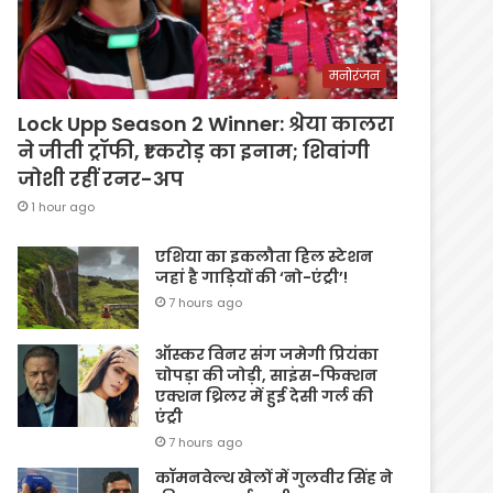
मनोरंजन
Lock Upp Season 2 Winner: श्रेया कालरा
ने जीती ट्रॉफी, ₹1 करोड़ का इनाम; शिवांगी
जोशी रहीं रनर-अप
1 hour ago
एशिया का इकलौता हिल स्टेशन
जहां है गाड़ियों की ‘नो-एंट्री’!
7 hours ago
ऑस्कर विनर संग जमेगी प्रियंका
चोपड़ा की जोड़ी, साइंस-फिक्शन
एक्शन थ्रिलर में हुई देसी गर्ल की
एंट्री
7 hours ago
कॉमनवेल्थ खेलों में गुलवीर सिंह ने