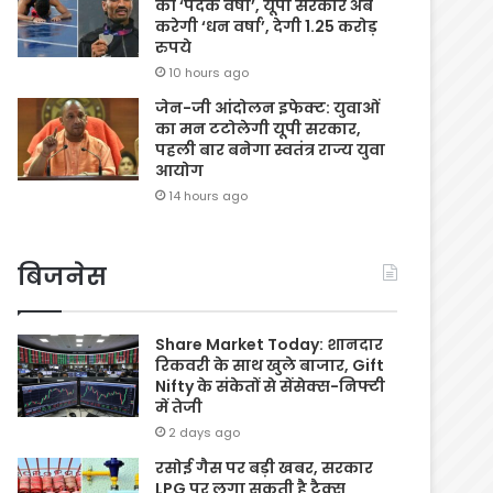
की ‘पदक वर्षा’, यूपी सरकार अब
करेगी ‘धन वर्षा’, देगी 1.25 करोड़
रुपये
10 hours ago
जेन-जी आंदोलन इफेक्ट: युवाओं
का मन टटोलेगी यूपी सरकार,
पहली बार बनेगा स्वतंत्र राज्य युवा
आयोग
14 hours ago
बिजनेस
Share Market Today: शानदार
रिकवरी के साथ खुले बाजार, Gift
Nifty के संकेतों से सेंसेक्स-निफ्टी
में तेजी
2 days ago
रसोई गैस पर बड़ी खबर, सरकार
LPG पर लगा सकती है टैक्स