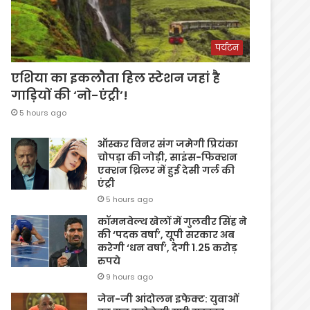
पर्यटन
एशिया का इकलौता हिल स्टेशन जहां है
गाड़ियों की ‘नो-एंट्री’!
5 hours ago
ऑस्कर विनर संग जमेगी प्रियंका
चोपड़ा की जोड़ी, साइंस-फिक्शन
एक्शन थ्रिलर में हुई देसी गर्ल की
एंट्री
5 hours ago
कॉमनवेल्थ खेलों में गुलवीर सिंह ने
की ‘पदक वर्षा’, यूपी सरकार अब
करेगी ‘धन वर्षा’, देगी 1.25 करोड़
रुपये
9 hours ago
जेन-जी आंदोलन इफेक्ट: युवाओं