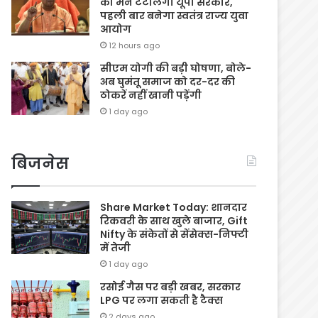
का मन टटोलेगी यूपी सरकार,
पहली बार बनेगा स्वतंत्र राज्य युवा
आयोग
12 hours ago
सीएम योगी की बड़ी घोषणा, बोले-
अब घुमंतू समाज को दर-दर की
ठोकरें नहीं खानी पड़ेंगी
1 day ago
बिजनेस
Share Market Today: शानदार
रिकवरी के साथ खुले बाजार, Gift
Nifty के संकेतों से सेंसेक्स-निफ्टी
में तेजी
1 day ago
रसोई गैस पर बड़ी खबर, सरकार
LPG पर लगा सकती है टैक्स
2 days ago