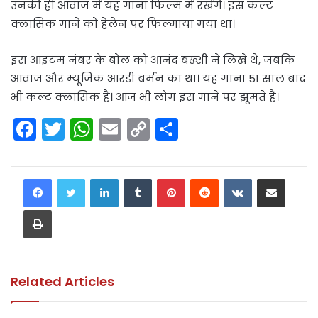
उनकी ही आवाज में यह गाना फिल्म में रखेंगे। इस कल्ट
क्लासिक गाने को हेलेन पर फिल्माया गया था।
इस आइटम नंबर के बोल को आनंद बख्शी ने लिखे थे, जबकि
आवाज और म्यूजिक आरडी बर्मन का था। यह गाना 51 साल बाद
भी कल्ट क्लासिक है। आज भी लोग इस गाने पर झूमते हैं।
F
T
W
E
C
S
a
w
h
m
o
h
c
itt
a
ai
p
ar
LinkedIn
Tumblr
Pinterest
Reddit
VKontakte
Share via Email
e
er
ts
l
y
e
Print
b
A
Li
o
p
n
o
p
k
k
Related Articles