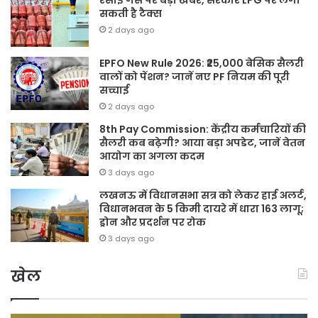
रसोई गैस पर बड़ी खबर, सरकार LPG पर लगा
सकती है टैक्स
2 days ago
EPFO New Rule 2026: ₹25,000 बेसिक सैलरी
वालों को पेंशन? जानें नए PF नियम की पूरी
सच्चाई
2 days ago
8th Pay Commission: केंद्रीय कर्मचारियों की
सैलरी कब बढ़ेगी? आया बड़ा अपडेट, जानें वेतन
आयोग का अगला कदम
3 days ago
लखनऊ में विधानसभा सत्र को लेकर हाई अलर्ट,
विधानभवन के 5 किमी दायरे में धारा 163 लागू;
ड्रोन और प्रदर्शन पर रोक
3 days ago
खेल