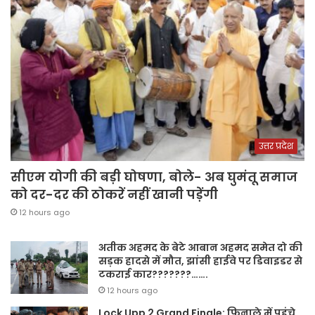
उत्तर प्रदेश
सीएम योगी की बड़ी घोषणा, बोले- अब घुमंतू समाज
को दर-दर की ठोकरें नहीं खानी पड़ेंगी
12 hours ago
अतीक अहमद के बेटे आबान अहमद समेत दो की
सड़क हादसे में मौत, झांसी हाईवे पर डिवाइडर से
टकराई कार???????…….
12 hours ago
Lock Upp 2 Grand Finale: फिनाले में पहुंचे