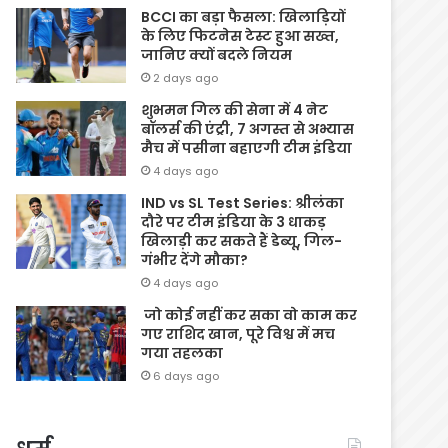
BCCI का बड़ा फैसला: खिलाड़ियों
के लिए फिटनेस टेस्ट हुआ सख्त,
जानिए क्यों बदले नियम
2 days ago
शुभमन गिल की सेना में 4 नेट
बॉलर्स की एंट्री, 7 अगस्त से अभ्यास
मैच में पसीना बहाएगी टीम इंडिया
4 days ago
IND vs SL Test Series: श्रीलंका
दौरे पर टीम इंडिया के 3 धाकड़
खिलाड़ी कर सकते हैं डेब्यू, गिल-
गंभीर देंगे मौका?
4 days ago
जो कोई नहीं कर सका वो काम कर
गए राशिद खान, पूरे विश्व में मच
गया तहलका
6 days ago