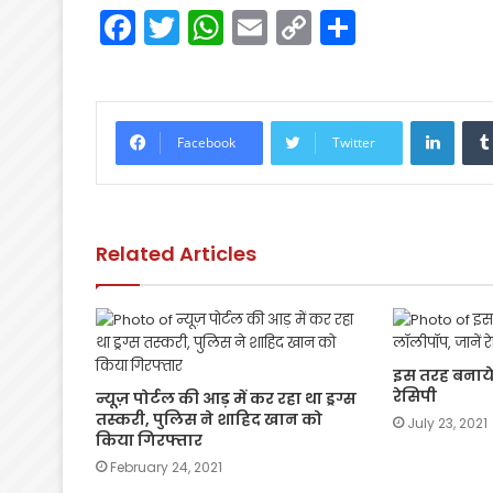
F
T
W
E
C
S
a
w
h
m
o
h
c
itt
a
ai
p
ar
e
er
ts
l
y
e
Linke
Facebook
Twitter
b
A
Li
o
p
n
o
p
k
Related Articles
k
इस तरह बनाये
रेसिपी
न्यूज़ पोर्टल की आड़ में कर रहा था ड्रग्स
तस्करी, पुलिस ने शाहिद खान को
July 23, 2021
किया गिरफ्तार
February 24, 2021