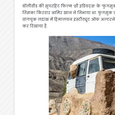
बॉलीवीड की सुपरहिट फिल्म ‘थ्री इडियट्स’ के ‘फुंगसु
जिसका किरदार आमिर खान ने निभाया था. फुंगसुक व
वांगचुक लद्दाख में हिमालयन इंस्टीट्यूट ऑफ अल्टरने
कर दिखाया है.