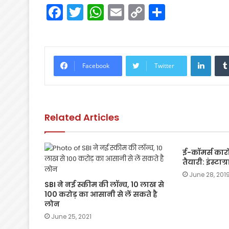
F
T
W
E
C
S
a
w
h
m
o
h
c
itt
a
ai
p
ar
e
er
ts
l
y
e
Linke
Facebook
Twitter
b
A
Li
o
p
n
o
p
k
Related Articles
k
ई-कॉमर्स कारो
तैयारी: इंस्टाग्
June 28, 201
SBI ने नई स्कीम की लॉन्च, 10 लाख से
100 करोड़ का आसानी से लें सकते है
लोन
June 25, 2021