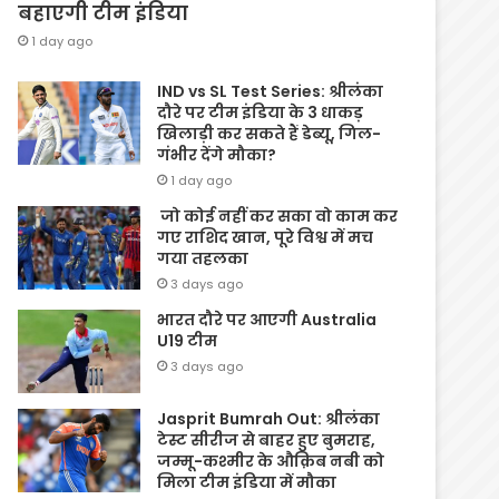
बहाएगी टीम इंडिया
1 day ago
IND vs SL Test Series: श्रीलंका
दौरे पर टीम इंडिया के 3 धाकड़
खिलाड़ी कर सकते हैं डेब्यू, गिल-
गंभीर देंगे मौका?
1 day ago
जो कोई नहीं कर सका वो काम कर
गए राशिद खान, पूरे विश्व में मच
गया तहलका
3 days ago
भारत दौरे पर आएगी Australia
U19 टीम
3 days ago
Jasprit Bumrah Out: श्रीलंका
टेस्ट सीरीज से बाहर हुए बुमराह,
जम्मू-कश्मीर के औक़िब नबी को
मिला टीम इंडिया में मौका