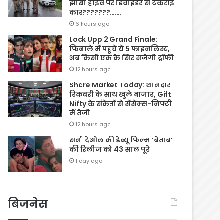
झांसी हाईवे पर डिवाइडर से टकराई
कार???????…….
6 hours ago
Lock Upp 2 Grand Finale:
फिनाले में पहुंचे ये 5 फाइनलिस्ट,
अब किसी एक के सिर सजेगी ट्रॉफी
12 hours ago
Share Market Today: शानदार
रिकवरी के साथ खुले बाजार, Gift
Nifty के संकेतों से सेंसेक्स-निफ्टी
में तेजी
12 hours ago
सनी देओल की डेब्यू फिल्म ‘बेताब’
की रिलीज को 43 साल पूरे
1 day ago
बिजनेस