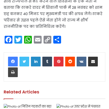
साथ राज्यपाल से भेंट करने वाले शिवसेना के एक नेता ने
बताया कि ठाकरे दादर में शिवाजी पार्क में 28 नवंबर को शाम
छह बजकर 40 मिनट पर मुख्यमंत्री पद की शपथ लेंगे। ठाकरे
परिवार से उद्धव पहले ऐसे नेता होंगे जो राज्य में शीर्ष
राजनीतिक पद का प्रतिनिधित्व करेंगे।
F
T
W
E
C
S
a
w
h
m
o
h
c
itt
a
ai
p
ar
LinkedIn
Tumblr
Pinterest
Reddit
VKontakte
Share via Email
e
er
ts
l
y
e
Print
b
A
Li
o
p
n
o
p
k
k
Related Articles