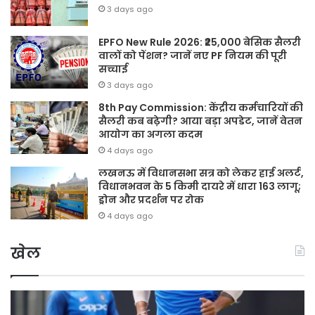
3 days ago
EPFO New Rule 2026: ₹25,000 बेसिक सैलरी
वालों को पेंशन? जानें नए PF नियम की पूरी
सच्चाई
3 days ago
8th Pay Commission: केंद्रीय कर्मचारियों की
सैलरी कब बढ़ेगी? आया बड़ा अपडेट, जानें वेतन
आयोग का अगला कदम
4 days ago
लखनऊ में विधानसभा सत्र को लेकर हाई अलर्ट,
विधानभवन के 5 किमी दायरे में धारा 163 लागू;
ड्रोन और प्रदर्शन पर रोक
4 days ago
खेल