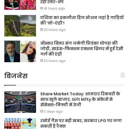
रहीं रनर-अप
16 hours ago
एशिया का इकलौता हिल स्टेशन जहां है गाड़ियों
की ‘नो-एंट्री’!
22 hours ago
ऑस्कर विनर संग जमेगी प्रियंका चोपड़ा की
जोड़ी, साइंस-फिक्शन एक्शन थ्रिलर में हुई देसी
गर्ल की एंट्री
22 hours ago
बिजनेस
Share Market Today: शानदार रिकवरी के
साथ खुले बाजार, Gift Nifty के संकेतों से
सेंसेक्स-निफ्टी में तेजी
2 days ago
रसोई गैस पर बड़ी खबर, सरकार LPG पर लगा
सकती है टैक्स